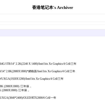
香港笔记本's Archiver
“ 2.2K(2240 X 1400)/Intel Iris Xe Graphics/4 Cell/三年
8K(2880X1800)*網格面/Intel Iris Xe Graphics/4 Cell/三年
920X1200)/Intel Iris Xe Graphics/4 Cell/三年
.8K (2880X1800) /三年保，
K (2880X1800) /三年保，
A(3840*2400)/OLED/RTX2000/6 Cell/一年