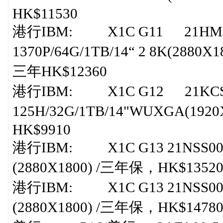
HK$11530
港行IBM: X1C G11 21HMS0-
1370P/64G/1TB/14“ 2 8K(2880X180
三年HK$12360
港行IBM: X1C G12 21KCS04
125H/32G/1TB/14"WUXGA(1920X120
HK$9910
港行IBM: X1C G13 21NSS00H00，
(2880X1800) /三年保，HK$1352
港行IBM: X1C G13 21NSS00G00，
(2880X1800) /三年保，HK$1478