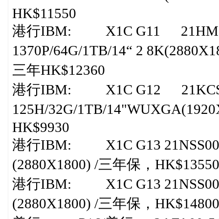
HK$11550
港行IBM: X1C G11 21HMS0-
1370P/64G/1TB/14“ 2 8K(2880X180
三年HK$12360
港行IBM: X1C G12 21KCS04
125H/32G/1TB/14"WUXGA(1920X120
HK$9930
港行IBM: X1C G13 21NSS00H00，
(2880X1800) /三年保，HK$1355
港行IBM: X1C G13 21NSS00G00，
(2880X1800) /三年保，HK$1480