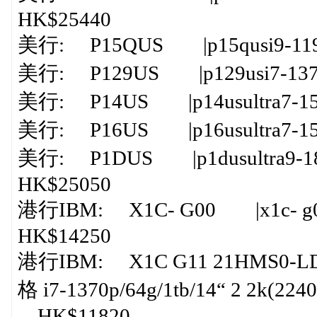
HK$25440
美行: P15QUS |p15qusi9-1195
美行: P129US |p129usi7-1370
美行: P14US |p14usultra7-155
美行: P16US |p16usultra7-155
美行: P1DUS |p1dusultra9-18
HK$25050
港行IBM: X1C- G00 |x1c- g00
HK$14250
港行IBM: X1C G11 21HMS0-LD0
格 i7-1370p/64g/1tb/14“ 2 2k(2240 
HK$11820