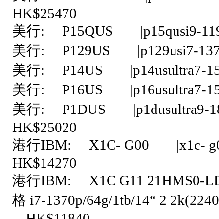
HK$25470
美行: P15QUS |p15qusi9-1195
美行: P129US |p129usi7-1370
美行: P14US |p14usultra7-155
美行: P16US |p16usultra7-155
美行: P1DUS |p1dusultra9-18
HK$25020
港行IBM: X1C- G00 |x1c- g00
HK$14270
港行IBM: X1C G11 21HMS0-LD0
格 i7-1370p/64g/1tb/14“ 2 2k(2240 
HK$11840