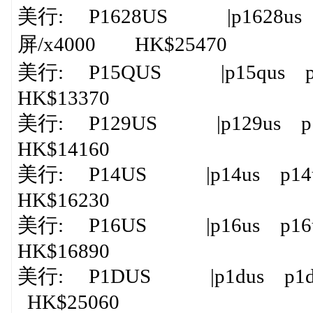
美行: P1628US |p1628us p16
屏/x4000 HK$25470
美行: P15QUS |p15qus p15qu
HK$13370
美行: P129US |p129us p129u
HK$14160
美行: P14US |p14us p14usult
HK$16230
美行: P16US |p16us p16usult
HK$16890
美行: P1DUS |p1dus p1dusult
HK$25060