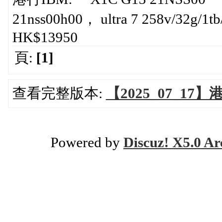
21nss00h00， ultra 7 258v/32g
HK$13950
頁:
[1]
查看完整版本:
【2025_07_17
Powered by
Discuz! X5.0 Ar