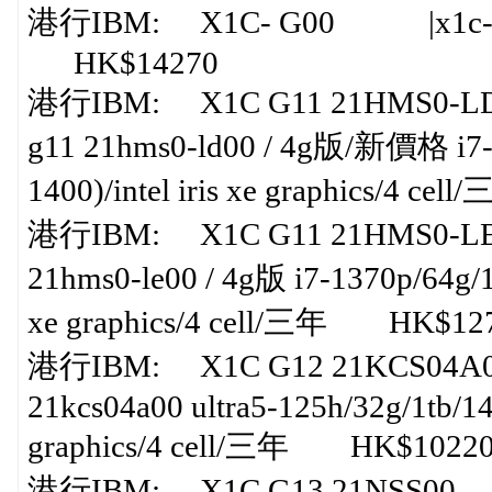
港行IBM: X1C- G00 |x1c- g00 
HK$14270
港行IBM: X1C G11 21HMS0-LD
g11 21hms0-ld00 / 4g版/新價格 i7-1
1400)/intel iris xe graphics/4 
港行IBM: X1C G11 21HMS0-LE0
21hms0-le00 / 4g版 i7-1370p/64g/
xe graphics/4 cell/三年 HK$12
港行IBM: X1C G12 21KCS04A0
21kcs04a00 ultra5-125h/32g/1tb/14
graphics/4 cell/三年 HK$1022
港行IBM: X1C G13 21NSS00 |