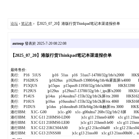
论坛
›
笔记本
› 【2025_07_20】港版行货Thinkpad笔记本渠道报价单
autoup
發表於 2025-7-20 08:22:08
【2025_07_20】港版行货Thinkpad笔记本渠道报价单
最终售价:
美行: P16 51US |p16 51us p16 51usi7-14700/32g/1tb//x2000 HK$
美行: P1628US |p1628us p1628usi9-13980/64g/1tb/4k雾面屏/x4000 
美行: P15QUS |p15qus p15qusi9-11950/32g/1tb//a3000 HK$13390
美行: P129US |p129us p129usi7-13700/32g/1tb /_ips屏/x2000 HK$14
美行: P14US |p14us p14usultra7-155h/32g/1tb/2k屏/rtx 2000 HK$162
美行: P16US |p16us p16usultra7-155h/32g/1tb/2k屏/rtx 4060 HK$168
美行: P1DUS |p1dus p1dusultra9-185h/64g/2tb/4k触屏/rtx 3000 HK$2
港行IBM: X1C- G00 |x1c- g00 x1c- g00ultra7 268v/32g/1tb/2 8屏 HK
港行IBM: X1C G11 21HMS0-LD00 |x1c g11 21hms0-ld00 x1c g11 21hms0-ld00 
港行IBM: X1C G11 21HMS0-LE00 |x1c g11 21hms0-le00 x1c g11 21hms0-le00 
港行IBM: X1C G12 21KCS04A00 |x1c g12 21kcs04a00 x1c g12 21kcs04a00 ultr
港行IBM: X1C G13 21NSS00 |x1c g13 21nss00 x1c g13 21nss00h00， ultr