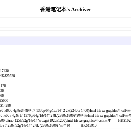
香港笔记本's Archiver
17430
HK$25520
170
30
60
5060
$14280
/ 4g版/新價格 i7-1370p/64g/1tb/14“ 2 2k(2240 x 1400)/intel iris xe graphics/4 c
/ 4g版 i7-1370p/64g/1tb/14“ 2 8k(2880x1800)*網格面/intel iris xe graphics/4 ce
a5-125h/32g/1tb/14"wuxga(1920x1200)/intel iris xe graphics/4 cell/三年 HK$102
a 7 258v/32g/1tb/14” 2 8k (2880x1800) /三年保， HK$13910