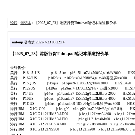
论坛
›
笔记本
› 【2025_07_23】港版行货Thinkpad笔记本渠道报价单
autoup
發表於 2025-7-23 08:22:14
【2025_07_23】港版行货Thinkpad笔记本渠道报价单
最终售价:
美行: P16 51US |p16 51us p16 51usi7-14700/32g/1tb//x2000 HK$
美行: P1628US |p1628us p1628usi9-13980/64g/1tb/4k雾面屏/x4000 
美行: P15QUS |p15qus p15qusi9-11950/32g/1tb//a3000 HK$13420
美行: P129US |p129us p129usi7-13700/32g/1tb /_ips屏/x2000 HK$14
美行: P14US |p14us p14usultra7-155h/32g/1tb/2k屏/rtx 2000 HK$162
美行: P16US |p16us p16usultra7-155h/32g/1tb/2k屏/rtx 4060 HK$169
美行: P1DUS |p1dus p1dusultra9-185h/64g/2tb/4k触屏/rtx 3000 HK$2
港行IBM: X1C- G00 |x1c- g00 x1c- g00ultra7 268v/32g/1tb/2 8屏 HK
港行IBM: X1C G11 21HMS0-LD00 |x1c g11 21hms0-ld00 x1c g11 21hms0-ld00 
港行IBM: X1C G11 21HMS0-LE00 |x1c g11 21hms0-le00 x1c g11 21hms0-le00 
港行IBM: X1C G12 21KCS04A00 |x1c g12 21kcs04a00 x1c g12 21kcs04a00 ultr
港行IBM: X1C G13 21NSS00 |x1c g13 21nss00 x1c g13 21nss00h00， ultr