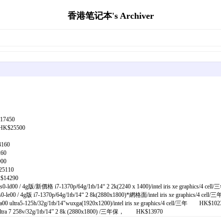
香港笔记本's Archiver
17450
HK$25500
160
60
00
5110
$14290
/ 4g版/新價格 i7-1370p/64g/1tb/14“ 2 2k(2240 x 1400)/intel iris xe graphics/4 c
/ 4g版 i7-1370p/64g/1tb/14“ 2 8k(2880x1800)*網格面/intel iris xe graphics/4 ce
a5-125h/32g/1tb/14"wuxga(1920x1200)/intel iris xe graphics/4 cell/三年 HK$102
a 7 258v/32g/1tb/14” 2 8k (2880x1800) /三年保， HK$13970