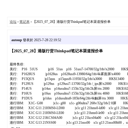
论坛
›
笔记本
› 【2025_07_28】港版行货Thinkpad笔记本渠道报价单
autoup
發表於 2025-7-28 22:19:52
【2025_07_28】港版行货Thinkpad笔记本渠道报价单
最终售价:
美行: P16 51US |p16 51us p16 51usi7-14700/32g/1tb//x2000 HK$
美行: P1628US |p1628us p1628usi9-13980/64g/1tb/4k雾面屏/x4000 
美行: P15QUS |p15qus p15qusi9-11950/32g/1tb//a3000 HK$13400
美行: P129US |p129us p129usi7-13700/32g/1tb /_ips屏/x2000 HK$14
美行: P14US |p14us p14usultra7-155h/32g/1tb/2k屏/rtx 2000 HK$162
美行: P16US |p16us p16usultra7-155h/32g/1tb/2k屏/rtx 4060 HK$168
美行: P1DUS |p1dus p1dusultra9-185h/64g/2tb/4k触屏/rtx 3000 HK$2
港行IBM: X1C- G00 |x1c- g00 x1c- g00ultra7 268v/32g/1tb/2 8屏 HK
港行IBM: X1C G11 21HMS0-LD00 |x1c g11 21hms0-ld00 x1c g11 21hms0-ld00 
港行IBM: X1C G11 21HMS0-LE00 |x1c g11 21hms0-le00 x1c g11 21hms0-le00 
港行IBM: X1C G12 21KCS04A00 |x1c g12 21kcs04a00 x1c g12 21kcs04a00 ultr
港行IBM: X1C G13 21NSS00 |x1c g13 21nss00 x1c g13 21nss00h00， ultr