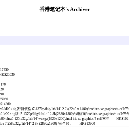
香港笔记本's Archiver
17450
HK$25530
170
20
90
5060
$14260
/ 4g版/新價格 i7-1370p/64g/1tb/14“ 2 2k(2240 x 1400)/intel iris xe graphics/4 c
/ 4g版 i7-1370p/64g/1tb/14“ 2 8k(2880x1800)*網格面/intel iris xe graphics/4 ce
a5-125h/32g/1tb/14"wuxga(1920x1200)/intel iris xe graphics/4 cell/三年 HK$102
a 7 258v/32g/1tb/14” 2 8k (2880x1800) /三年保， HK$13960