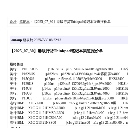
论坛
›
笔记本
› 【2025_07_30】港版行货Thinkpad笔记本渠道报价单
autoup
發表於 2025-7-30 08:22:13
【2025_07_30】港版行货Thinkpad笔记本渠道报价单
最终售价:
美行: P16 51US |p16 51us p16 51usi7-14700/32g/1tb//x2000 HK$
美行: P1628US |p1628us p1628usi9-13980/64g/1tb/4k雾面屏/x4000 
美行: P15QUS |p15qus p15qusi9-11950/32g/1tb//a3000 HK$13400
美行: P129US |p129us p129usi7-13700/32g/1tb /_ips屏/x2000 HK$14
美行: P14US |p14us p14usultra7-155h/32g/1tb/2k屏/rtx 2000 HK$162
美行: P16US |p16us p16usultra7-155h/32g/1tb/2k屏/rtx 4060 HK$169
美行: P1DUS |p1dus p1dusultra9-185h/64g/2tb/4k触屏/rtx 3000 HK$2
港行IBM: X1C- G00 |x1c- g00 x1c- g00ultra7 268v/32g/1tb/2 8屏 HK
港行IBM: X1C G11 21HMS0-LD00 |x1c g11 21hms0-ld00 x1c g11 21hms0-ld00 
港行IBM: X1C G11 21HMS0-LE00 |x1c g11 21hms0-le00 x1c g11 21hms0-le00 
港行IBM: X1C G12 21KCS04A00 |x1c g12 21kcs04a00 x1c g12 21kcs04a00 ultr
港行IBM: X1C G13 21NSS00 |x1c g13 21nss00 x1c g13 21nss00h00， ultr