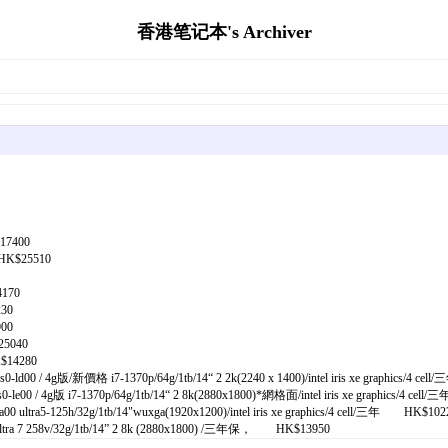
香港笔记本's Archiver
17400
HK$25510
170
30
00
5040
$14280
/ 4g版/新價格 i7-1370p/64g/1tb/14“ 2 2k(2240 x 1400)/intel iris xe graphics/4 c
/ 4g版 i7-1370p/64g/1tb/14“ 2 8k(2880x1800)*網格面/intel iris xe graphics/4 ce
a5-125h/32g/1tb/14"wuxga(1920x1200)/intel iris xe graphics/4 cell/三年 HK$102
a 7 258v/32g/1tb/14” 2 8k (2880x1800) /三年保， HK$13950