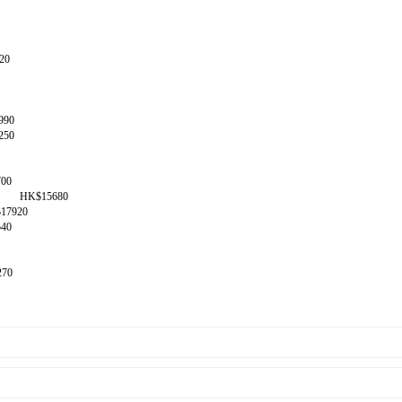
20
990
250
00
控板 HK$15680
17920
40
270