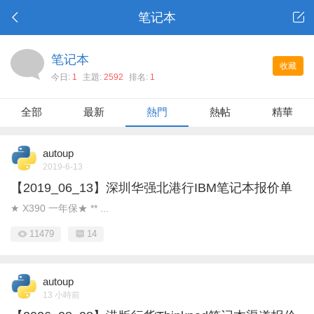
笔记本
笔记本
收藏
今日:
1
主題:
2592
排名:
1
全部
最新
熱門
熱帖
精華
autoup
2019-6-13
【2019_06_13】深圳华强北港行IBM笔记本报价单
★ X390 一年保★ ** ...
11479
14
autoup
13 小時前