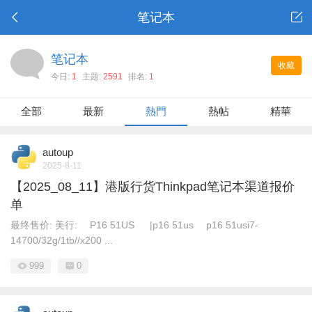
笔记本
笔记本
收藏
今日:
1
主題:
2591
排名:
1
全部
最新
熱門
熱帖
精華
autoup
2025-8-11
【2025_08_11】港版行货Thinkpad笔记本渠道报价
单
最终售价: 美行: P16 51US |p16 51us p16 51usi7-
14700/32g/1tb//x200 ...
999
0