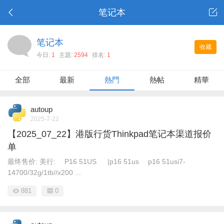
笔记本
笔记本
收藏
今日:
1
主題:
2594
排名:
1
全部
最新
熱門
熱帖
精華
autoup
2025-7-22
【2025_07_22】港版行货Thinkpad笔记本渠道报价
单
最终售价: 美行: P16 51US |p16 51us p16 51usi7-
14700/32g/1tb//x200 ...
881
0