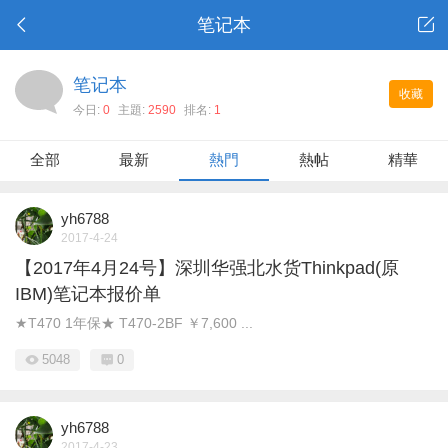
笔记本
笔记本
收藏
今日:
0
主題:
2590
排名:
1
全部
最新
熱門
熱帖
精華
yh6788
2017-4-24
【2017年4月24号】深圳华强北水货Thinkpad(原
IBM)笔记本报价单
★T470 1年保★ T470-2BF ￥7,600 ...
5048
0
yh6788
2017-4-23