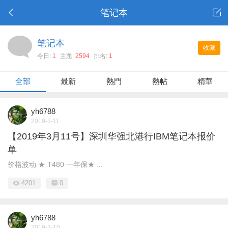
笔记本
笔记本
收藏
今日:
1
主題:
2594
排名:
1
全部
最新
熱門
熱帖
精華
yh6788
2019-3-11
【2019年3月11号】深圳华强北港行IBM笔记本报价
单
价格波动 ★ T480 一年保★ ...
4201
0
yh6788
2019-3-10