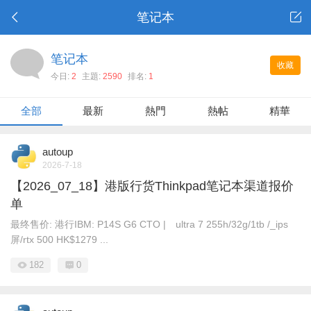
笔记本
笔记本
收藏
今日:
2
主題:
2590
排名:
1
全部
最新
熱門
熱帖
精華
autoup
2026-7-18
【2026_07_18】港版行货Thinkpad笔记本渠道报价
单
最终售价: 港行IBM: P14S G6 CTO | ultra 7 255h/32g/1tb /_ips
屏/rtx 500 HK$1279 ...
182
0