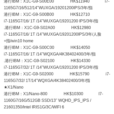
港行IBM：X1C-G9-S00E00 HK$11940 i7-
1165G7/16/512/14"WUXGA/19201200IPS/3年/指
港行IBM：X1C-G9-S00B00 HK$12710
i7-1165G7/16/ 1T /14"WUXGA/19201200 IPS/3年/指
.港行IBM：X1C-G9-S02A00 HK$12980
i7-1165G7/16/ 1T /14"WUXGA/19201200IPS/3年/人脸
+指/win10 home
港行IBM：X1C-G9-S00C00 HK$14050
i7-1165G7/16/ 1T /14"WQXGA/4K38402400/3年/指
.港行IBM：X1C-G9-S02100 HK$14330
i7-1165G7/32/ 1T /14"WUXGA/19201200 IPS/3年/指
港行IBM：X1C-G9-S02000 HK$15790 i7-
1165G7/32/ 1T/14"WQXGA/4K38402400/3年/指
★X1/Nano
港行IBM：X1/Nano-800 HK$10300 I7-
1160G7/16G/512GB SSD/13" WQHD_IPS_IPS /
21601350/Intel IRIS1G/3C/WIFI 6