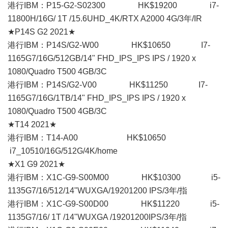
港行IBM：P15-G2-S02300 HK$19200 i7-
11800H/16G/ 1T /15.6UHD_4K/RTX A2000 4G/3年/IR
★P14S G2 2021★
港行IBM：P14S/G2-W00 HK$10650 I7-
1165G7/16G/512GB/14" FHD_IPS_IPS IPS / 1920 x
1080/Quadro T500 4GB/3C
港行IBM：P14S/G2-V00 HK$11250 I7-
1165G7/16G/1TB/14" FHD_IPS_IPS IPS / 1920 x
1080/Quadro T500 4GB/3C
★T14 2021★
港行IBM：T14-A00 HK$10650
i7_10510/16G/512G/4K/home
★X1 G9 2021★
港行IBM：X1C-G9-S00M00 HK$10300 i5-
1135G7/16/512/14"WUXGA/19201200 IPS/3年/指
港行IBM：X1C-G9-S00D00 HK$11220 i5-
1135G7/16/ 1T /14"WUXGA /19201200IPS/3年/指