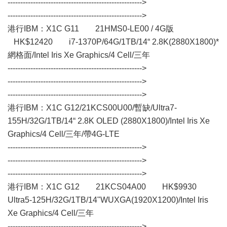
----------------------------------------------------->
----------------------------------------------------->
港行IBM：X1C G11 21HMS0-LE00 / 4G版
HK$12420 i7-1370P/64G/1TB/14“ 2.8K(2880X1800)*
網格面/Intel Iris Xe Graphics/4 Cell/三年
----------------------------------------------------->
----------------------------------------------------->
----------------------------------------------------->
港行IBM：X1C G12/21KCS00U00/暫缺/Ultra7-
155H/32G/1TB/14“ 2.8K OLED (2880X1800)/Intel Iris Xe
Graphics/4 Cell/三年/帶4G-LTE
----------------------------------------------------->
----------------------------------------------------->
----------------------------------------------------->
港行IBM：X1C G12 21KCS04A00 HK$9930
Ultra5-125H/32G/1TB/14"WUXGA(1920X1200)/Intel Iris
Xe Graphics/4 Cell/三年
----------------------------------------------------->