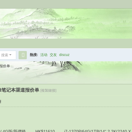
熱搜:
活动
交友
discuz
搜索
搜
价单 ...
索
kpad笔记本渠道报价单
[複製鏈接]
層
版/新價格 HK$11610 i7-1370P/64G/1TB/14“ 2.2K(2240 X 1400)/I