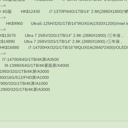
---->
版 HK$12430 i7-1370P/64G/1TB/14“ 2.8K(2880X1800)*網格面/Int
---->
60 Ultra5-125H/32G/1TB/14"WUXGA(1920X1200)/Intel Iris 
---->
3570 Ultra 7 258V/32G/1TB/14” 2.8K (2880X1800) /三年保，
4890 Ultra 7 268V/32G/1TB/14” 2.8K (2880X1800) /三年保，
880 i7-14700HX/32G/1TB/16"WQUXGA(3840*2400)/OLED/RT
---->
14700/64G/1TB/4K屏/A3500
-13980/64G/1TB/4K雾面屏/X4000
0/32G/1TB/4K屏/A3000
/16G/512/FHD屏/A1000
0/32G/1TB/4K屏/A1000
00/32G/1TB/4K屏/A3000