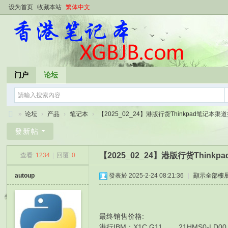
设为首页
收藏本站
繁体中文
门户
论坛
»
论坛
›
产品
›
笔记本
›
【2025_02_24】港版行货Thinkpad笔记本渠道报
香
發新帖
港
【2025_02_24】港版行货Thin
查看:
1234
|
回覆:
0
笔
记
autoup
發表於 2025-2-24 08:21:36
|
顯示全部樓
本
最终销售价格:
港行IBM： X1C G11 21HMS0-LD00 / 4G