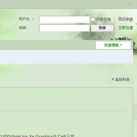
切
換
用戶名
自動登錄
找回密碼
到
窄
密碼
立即注册
登錄
版
快捷導航
返回列表
ntel Iris Xe Graphics/4 Cell/三年