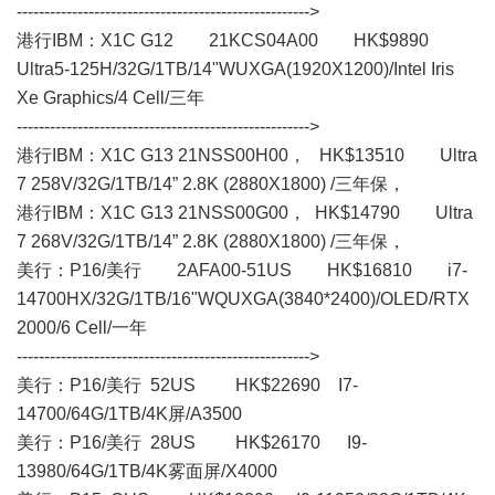
----------------------------------------------------->
港行IBM：X1C G12 21KCS04A00 HK$9890
Ultra5-125H/32G/1TB/14"WUXGA(1920X1200)/Intel Iris
Xe Graphics/4 Cell/三年
----------------------------------------------------->
港行IBM：X1C G13 21NSS00H00， HK$13510 Ultra
7 258V/32G/1TB/14” 2.8K (2880X1800) /三年保，
港行IBM：X1C G13 21NSS00G00， HK$14790 Ultra
7 268V/32G/1TB/14” 2.8K (2880X1800) /三年保，
美行： P16/美行 2AFA00-51US HK$16810 i7-
14700HX/32G/1TB/16"WQUXGA(3840*2400)/OLED/RTX
2000/6 Cell/一年
----------------------------------------------------->
美行： P16/美行 52US HK$22690 I7-
14700/64G/1TB/4K屏/A3500
美行： P16/美行 28US HK$26170 I9-
13980/64G/1TB/4K雾面屏/X4000