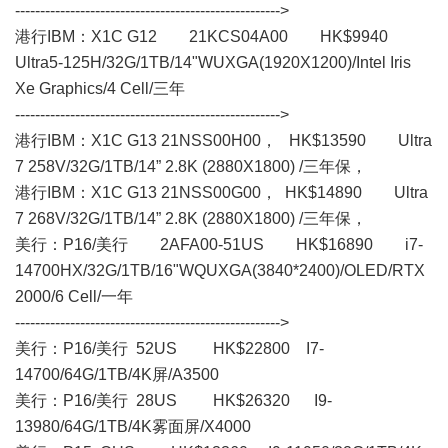
----------------------------------------------------->
港行IBM：X1C G12 21KCS04A00 HK$9940
Ultra5-125H/32G/1TB/14"WUXGA(1920X1200)/Intel Iris
Xe Graphics/4 Cell/三年
----------------------------------------------------->
港行IBM：X1C G13 21NSS00H00， HK$13590 Ultra
7 258V/32G/1TB/14” 2.8K (2880X1800) /三年保，
港行IBM：X1C G13 21NSS00G00， HK$14890 Ultra
7 268V/32G/1TB/14” 2.8K (2880X1800) /三年保，
美行： P16/美行 2AFA00-51US HK$16890 i7-
14700HX/32G/1TB/16"WQUXGA(3840*2400)/OLED/RTX
2000/6 Cell/一年
----------------------------------------------------->
美行： P16/美行 52US HK$22800 I7-
14700/64G/1TB/4K屏/A3500
美行： P16/美行 28US HK$26320 I9-
13980/64G/1TB/4K雾面屏/X4000