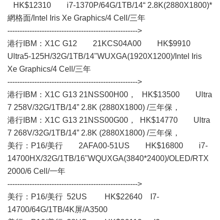
HK$12310 i7-1370P/64G/1TB/14“ 2.8K(2880X1800)*
網格面/Intel Iris Xe Graphics/4 Cell/三年
----------------------------------------------------->
港行IBM：X1C G12 21KCS04A00 HK$9910
Ultra5-125H/32G/1TB/14"WUXGA(1920X1200)/Intel Iris
Xe Graphics/4 Cell/三年
----------------------------------------------------->
港行IBM：X1C G13 21NSS00H00， HK$13500 Ultra
7 258V/32G/1TB/14” 2.8K (2880X1800) /三年保，
港行IBM：X1C G13 21NSS00G00， HK$14770 Ultra
7 268V/32G/1TB/14” 2.8K (2880X1800) /三年保，
美行：P16/美行 2AFA00-51US HK$16800 i7-
14700HX/32G/1TB/16"WQUXGA(3840*2400)/OLED/RTX
2000/6 Cell/一年
----------------------------------------------------->
美行：P16/美行 52US HK$22640 I7-
14700/64G/1TB/4K屏/A3500