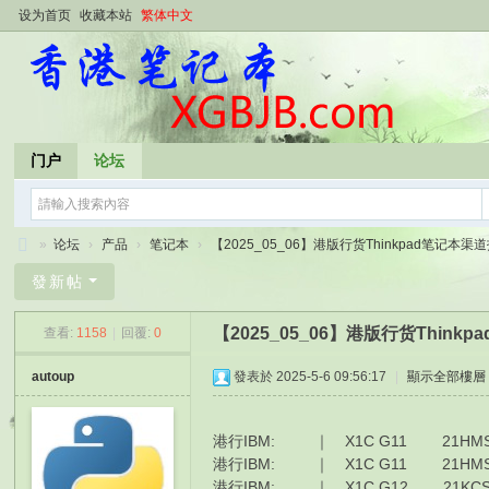
设为首页
收藏本站
繁体中文
门户
论坛
»
论坛
›
产品
›
笔记本
›
【2025_05_06】港版行货Thinkpad笔记本渠道报
香
發新帖
港
【2025_05_06】港版行货Thin
查看:
1158
|
回覆:
0
笔
记
autoup
發表於 2025-5-6 09:56:17
|
顯示全部樓層
本
港行IBM: ｜ X1C G11 21HMS0-LD00 
港行IBM: ｜ X1C G11 21HMS0-LE00 
港行IBM: ｜ X1C G12 21KCS04A00 