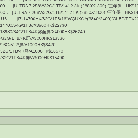
|ULTRA 7 258V/32G/1TB/14” 2 8K (2880X1800) /三年保，HK$1
|ULTRA 7 268V/32G/1TB/14” 2 8K (2880X1800) /三年保，HK$14
7-14700HX/32G/1TB/16"WQUXGA(3840*2400)/OLED/RTX200
0/64G/1TB//A3500HK$22730
0/64G/1TB/4K雾面屏/X4000HK$26240
G/1TB/4K屏/A3000HK$13330
G/512/屏/A1000HK$8420
/1TB/4K屏/A1000HK$10570
G/1TB/4K屏/A3000HK$15490