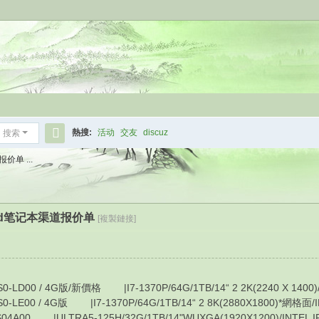
熱搜:
活动
交友
discuz
搜索
搜
价单 ...
索
kpad笔记本渠道报价单
[複製鏈接]
/ 4G版/新價格 |I7-1370P/64G/1TB/14“ 2 2K(2240 X 1400)/IN
/ 4G版 |I7-1370P/64G/1TB/14“ 2 8K(2880X1800)*網格面/INT
|ULTRA5-125H/32G/1TB/14"WUXGA(1920X1200)/INTEL IRI