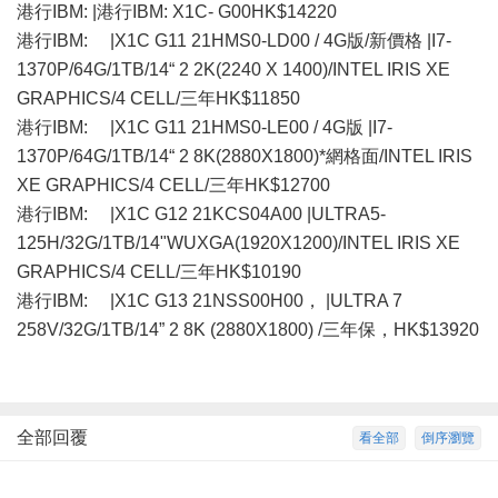
港行IBM: |港行IBM: X1C- G00HK$14220
港行IBM: |X1C G11 21HMS0-LD00 / 4G版/新價格 |I7-
1370P/64G/1TB/14“ 2 2K(2240 X 1400)/INTEL IRIS XE
GRAPHICS/4 CELL/三年HK$11850
港行IBM: |X1C G11 21HMS0-LE00 / 4G版 |I7-
1370P/64G/1TB/14“ 2 8K(2880X1800)*網格面/INTEL IRIS
XE GRAPHICS/4 CELL/三年HK$12700
港行IBM: |X1C G12 21KCS04A00 |ULTRA5-
125H/32G/1TB/14"WUXGA(1920X1200)/INTEL IRIS XE
GRAPHICS/4 CELL/三年HK$10190
港行IBM: |X1C G13 21NSS00H00， |ULTRA 7
258V/32G/1TB/14” 2 8K (2880X1800) /三年保，HK$13920
全部回覆
看全部
倒序瀏覽