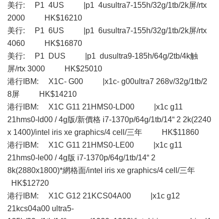
美行: P1 4US |p1 4usultra7-155h/32g/1tb/2k屏/rtx
2000 HK$16210
美行: P1 6US |p1 6usultra7-155h/32g/1tb/2k屏/rtx
4060 HK$16870
美行: P1 DUS |p1 dusultra9-185h/64g/2tb/4k触
屏/rtx 3000 HK$25010
港行IBM: X1C- G00 |x1c- g00ultra7 268v/32g/1tb/2
8屏 HK$14210
港行IBM: X1C G11 21HMS0-LD00 |x1c g11
21hms0-ld00 / 4g版/新價格 i7-1370p/64g/1tb/14“ 2 2k(2240
x 1400)/intel iris xe graphics/4 cell/三年 HK$11860
港行IBM: X1C G11 21HMS0-LE00 |x1c g11
21hms0-le00 / 4g版 i7-1370p/64g/1tb/14“ 2
8k(2880x1800)*網格面/intel iris xe graphics/4 cell/三年
HK$12720
港行IBM: X1C G12 21KCS04A00 |x1c g12
21kcs04a00 ultra5-