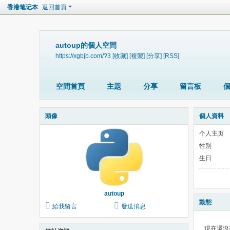
香港笔记本
返回首頁
autoup的個人空間
https://xgbjb.com/?3
[收藏]
[複製]
[分享]
[RSS]
空間首頁
主題
分享
留言板
頭像
個人資料
个人主页
性别
生日
autoup
動態
給我留言
發送消息
現在還沒