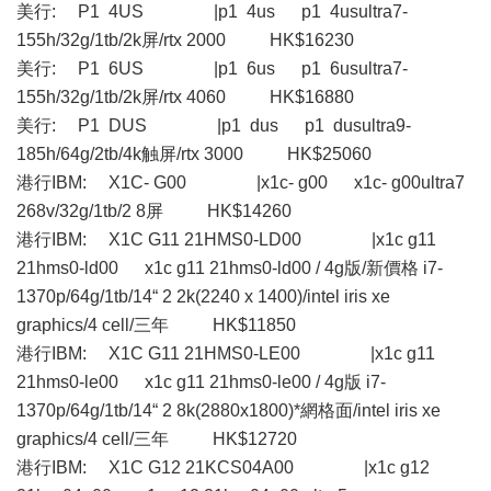
美行: P1 4US |p1 4us p1 4usultra7-
155h/32g/1tb/2k屏/rtx 2000 HK$16230
美行: P1 6US |p1 6us p1 6usultra7-
155h/32g/1tb/2k屏/rtx 4060 HK$16880
美行: P1 DUS |p1 dus p1 dusultra9-
185h/64g/2tb/4k触屏/rtx 3000 HK$25060
港行IBM: X1C- G00 |x1c- g00 x1c- g00ultra7
268v/32g/1tb/2 8屏 HK$14260
港行IBM: X1C G11 21HMS0-LD00 |x1c g11
21hms0-ld00 x1c g11 21hms0-ld00 / 4g版/新價格 i7-
1370p/64g/1tb/14“ 2 2k(2240 x 1400)/intel iris xe
graphics/4 cell/三年 HK$11850
港行IBM: X1C G11 21HMS0-LE00 |x1c g11
21hms0-le00 x1c g11 21hms0-le00 / 4g版 i7-
1370p/64g/1tb/14“ 2 8k(2880x1800)*網格面/intel iris xe
graphics/4 cell/三年 HK$12720
港行IBM: X1C G12 21KCS04A00 |x1c g12