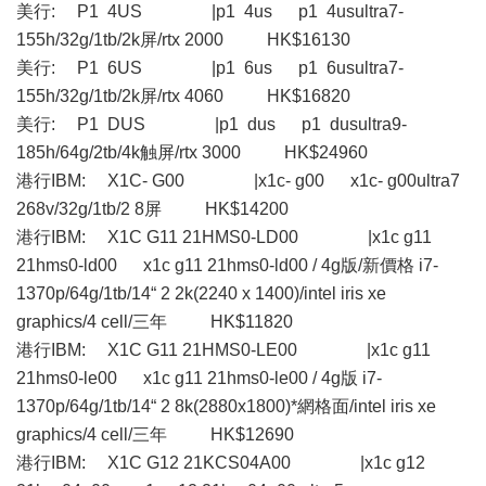
美行: P1 4US |p1 4us p1 4usultra7-
155h/32g/1tb/2k屏/rtx 2000 HK$16130
美行: P1 6US |p1 6us p1 6usultra7-
155h/32g/1tb/2k屏/rtx 4060 HK$16820
美行: P1 DUS |p1 dus p1 dusultra9-
185h/64g/2tb/4k触屏/rtx 3000 HK$24960
港行IBM: X1C- G00 |x1c- g00 x1c- g00ultra7
268v/32g/1tb/2 8屏 HK$14200
港行IBM: X1C G11 21HMS0-LD00 |x1c g11
21hms0-ld00 x1c g11 21hms0-ld00 / 4g版/新價格 i7-
1370p/64g/1tb/14“ 2 2k(2240 x 1400)/intel iris xe
graphics/4 cell/三年 HK$11820
港行IBM: X1C G11 21HMS0-LE00 |x1c g11
21hms0-le00 x1c g11 21hms0-le00 / 4g版 i7-
1370p/64g/1tb/14“ 2 8k(2880x1800)*網格面/intel iris xe
graphics/4 cell/三年 HK$12690
港行IBM: X1C G12 21KCS04A00 |x1c g12