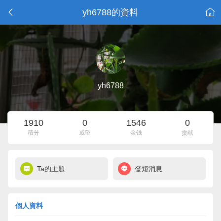
yh6788的資料
yh6788
1910
0
1546
0
積分
威望
金钱
贡献
Ta的主題
發短消息
個人資料