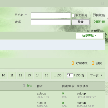
切
換
用戶名
自動登錄
找回密碼
到
窄
密碼
立即注册
登錄
版
快捷導航
收藏本版
|
訂閲
10
11
12
13
14
15
... 130
/ 130 頁
下一頁
新窗
作者
回覆/查看
最後發表
autoup
0
autoup
2025-8-10
975
2025-8-10 08:22
autoup
0
autoup
2025-8-9
966
2025-8-9 08:22