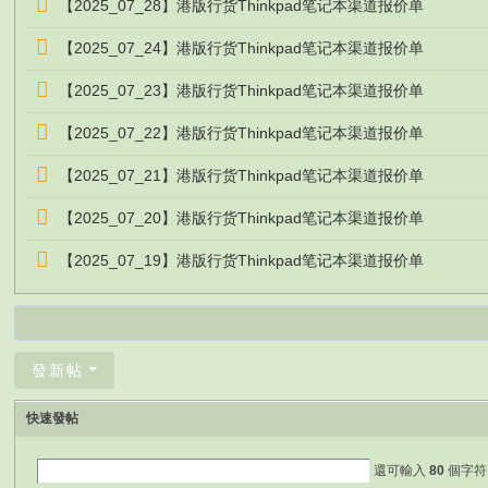
【2025_07_28】港版行货Thinkpad笔记本渠道报价单
【2025_07_24】港版行货Thinkpad笔记本渠道报价单
【2025_07_23】港版行货Thinkpad笔记本渠道报价单
【2025_07_22】港版行货Thinkpad笔记本渠道报价单
【2025_07_21】港版行货Thinkpad笔记本渠道报价单
【2025_07_20】港版行货Thinkpad笔记本渠道报价单
【2025_07_19】港版行货Thinkpad笔记本渠道报价单
發新帖
快速發帖
還可輸入
80
個字符