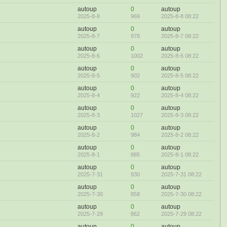
autoup
0
autoup
2025-8-8
969
2025-8-8 08:22
autoup
0
autoup
2025-8-7
978
2025-8-7 08:22
autoup
0
autoup
2025-8-6
1002
2025-8-6 08:22
autoup
0
autoup
2025-8-5
902
2025-8-5 08:22
autoup
0
autoup
2025-8-4
922
2025-8-4 08:22
autoup
0
autoup
2025-8-3
1027
2025-8-3 08:22
autoup
0
autoup
2025-8-2
984
2025-8-2 08:22
autoup
0
autoup
2025-8-1
885
2025-8-1 08:22
autoup
0
autoup
2025-7-31
930
2025-7-31 08:22
autoup
0
autoup
2025-7-30
858
2025-7-30 08:22
autoup
0
autoup
2025-7-29
862
2025-7-29 08:22
autoup
0
autoup