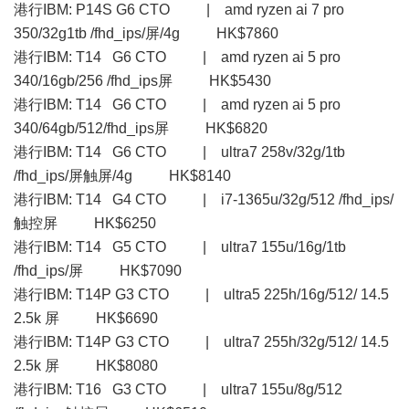
港行IBM: P14S G6 CTO | amd ryzen ai 7 pro
350/32g1tb /fhd_ips/屏/4g HK$7860
港行IBM: T14 G6 CTO | amd ryzen ai 5 pro
340/16gb/256 /fhd_ips屏 HK$5430
港行IBM: T14 G6 CTO | amd ryzen ai 5 pro
340/64gb/512/fhd_ips屏 HK$6820
港行IBM: T14 G6 CTO | ultra7 258v/32g/1tb
/fhd_ips/屏触屏/4g HK$8140
港行IBM: T14 G4 CTO | i7-1365u/32g/512 /fhd_ips/
触控屏 HK$6250
港行IBM: T14 G5 CTO | ultra7 155u/16g/1tb
/fhd_ips/屏 HK$7090
港行IBM: T14P G3 CTO | ultra5 225h/16g/512/ 14.5
2.5k 屏 HK$6690
港行IBM: T14P G3 CTO | ultra7 255h/32g/512/ 14.5
2.5k 屏 HK$8080
港行IBM: T16 G3 CTO | ultra7 155u/8g/512