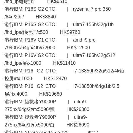
/fhd_ips触控屏 HK$6510
港行IBM: P16S G2 CTO | ryzen ai 7 pro 350
/64g/2tb / HK$8840
港行IBM: P16S G2 CTO | ultra7 155h/32g/1tb
/fhd_ips/触控屏/x500 HK$9760
港行IBM: P16V G1 CTO | amd r9 pro
7940hs/64gb/4tb//x2000 HK$12900
港行IBM: P16V G2 CTO | ultra7 165h/32g/512
/fhd_ips/屏/x1000 HK$11410
港行IBM: P16 G2 CTO | i7-13850h/32g/512/4k触
控屏/rtx 1000 HK$12470
港行IBM: P16 G2 CTO | i7-13850h/64g/1tb/2.5
屏/rtx 4000 HK$19680
港行IBM: 拯救者Y9000P | uitra9-
275hx/64g/2t/rtx5090/黑 HK$26300
港行IBM: 拯救者Y9000P | uitra9-
275hx/64g/1t/rtx5090/白 HK$26090
港行IBM: YOGA AIR 15S 2025 | ultra7