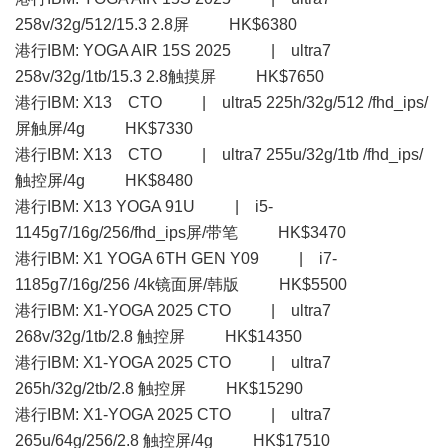
258v/32g/512/15.3 2.8屏 HK$6380
港行IBM: YOGA AIR 15S 2025 | ultra7
258v/32g/1tb/15.3 2.8触摸屏 HK$7650
港行IBM: X13 CTO | ultra5 225h/32g/512 /fhd_ips/
屏触屏/4g HK$7330
港行IBM: X13 CTO | ultra7 255u/32g/1tb /fhd_ips/
触控屏/4g HK$8480
港行IBM: X13 YOGA 91U | i5-
1145g7/16g/256/fhd_ips屏/带笔 HK$3470
港行IBM: X1 YOGA 6TH GEN Y09 | i7-
1185g7/16g/256 /4k镜面屏/韩版 HK$5500
港行IBM: X1-YOGA 2025 CTO | ultra7
268v/32g/1tb/2.8 触控屏 HK$14350
港行IBM: X1-YOGA 2025 CTO | ultra7
265h/32g/2tb/2.8 触控屏 HK$15290
港行IBM: X1-YOGA 2025 CTO | ultra7
265u/64g/256/2.8 触控屏/4g HK$17510