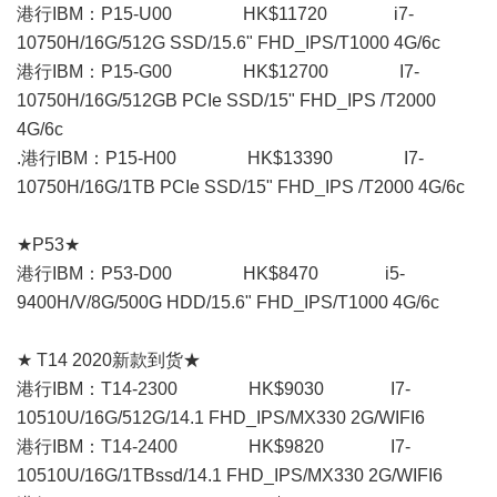
港行IBM：P15-U00 HK$11720 i7-
10750H/16G/512G SSD/15.6" FHD_IPS/T1000 4G/6c
港行IBM：P15-G00 HK$12700 I7-
10750H/16G/512GB PCIe SSD/15" FHD_IPS /T2000
4G/6c
.港行IBM：P15-H00 HK$13390 I7-
10750H/16G/1TB PCIe SSD/15" FHD_IPS /T2000 4G/6c
★P53★
港行IBM：P53-D00 HK$8470 i5-
9400H/V/8G/500G HDD/15.6" FHD_IPS/T1000 4G/6c
★ T14 2020新款到货★
港行IBM：T14-2300 HK$9030 I7-
10510U/16G/512G/14.1 FHD_IPS/MX330 2G/WIFI6
港行IBM：T14-2400 HK$9820 I7-
10510U/16G/1TBssd/14.1 FHD_IPS/MX330 2G/WIFI6