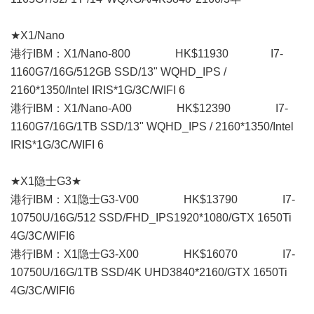
★X1/Nano
港行IBM：X1/Nano-800 HK$11930 I7-
1160G7/16G/512GB SSD/13" WQHD_IPS /
2160*1350/Intel IRIS*1G/3C/WIFI 6
港行IBM：X1/Nano-A00 HK$12390 I7-
1160G7/16G/1TB SSD/13" WQHD_IPS / 2160*1350/Intel
IRIS*1G/3C/WIFI 6
★X1隐士G3★
港行IBM：X1隐士G3-V00 HK$13790 I7-
10750U/16G/512 SSD/FHD_IPS1920*1080/GTX 1650Ti
4G/3C/WIFI6
港行IBM：X1隐士G3-X00 HK$16070 I7-
10750U/16G/1TB SSD/4K UHD3840*2160/GTX 1650Ti
4G/3C/WIFI6