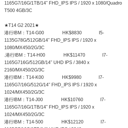
1165G7/16G/1TB/14" FHD_IPS IPS / 1920 x 1080/Quadro
T500 4GB/3C
★T14 G2 2021★
港行IBM：T14-G00 HK$8830 I5-
1135G78G/512GB/14" FHD_IPS IPS / 1920 x
1080/MX450/2G/3C
.港行IBM：T14-H00 HK$11470 I7-
1165G716G/512GB/14" UHD IPS / 3840 x
2160/MX450/2G/3C
港行IBM：T14-K00 HK$9980 I7-
1165G7/16G/512G/14" FHD_IPS IPS / 1920 x
1024/MX450/2G/3C
港行IBM：T14-J00 HK$10760 I7-
1165G7/16G/1TB/14" FHD_IPS IPS / 1920 x
1024/MX450/2G/3C
港行IBM：T14-500 HK$12120 I7-