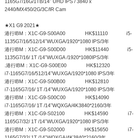
1165G7/16G/1TB/14" UHD IPS / 3840 x
2440/MX450/2G/3C/IR Cam
★X1 G9 2021★
港行IBM：X1C-G9-S00A00 HK$11110 i5-
1135G7/16/512/14"WUXGA/1920*1080 IPS/3年
港行IBM：X1C-G9-S00D00 HK$11440 i5-
1135G7/16/ 1T /14"WUXGA /1920*1080IPS/3年
.港行IBM：X1C-G9-S00E00 HK$12320
i7-1165G7/16/512/14"WUXGA/1920*1080 IPS/3年
港行IBM：X1C-G9-S00B00 HK$12810
i7-1165G7/16/ 1T /14"WUXGA/1920*1080 IPS/3年
港行IBM：X1C-G9-S00C00 HK$14090
i7-1165G7/16/ 1T /14"WQXGA/4K3840*2160/3年
港行IBM：X1C-G9-S02100 HK$14590 i7-
1165G7/32/ 1T /14"WUXGA/1920*1080 IPS/3年
港行IBM：X1C-G9-S02000 HK$15650 i7-
1165G7/32/ 1T /14"WQXGA/4K3840*2160/3年