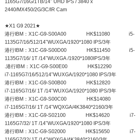
1165G7/16G/1TB/14" UHD IPS / 3840 x
2440/MX450/2G/3C/IR Cam
★X1 G9 2021★
港行IBM：X1C-G9-S00A00 HK$11080 i5-
1135G7/16/512/14"WUXGA/1920*1080 IPS/3年
港行IBM：X1C-G9-S00D00 HK$11450 i5-
1135G7/16/ 1T /14"WUXGA /1920*1080IPS/3年
.港行IBM：X1C-G9-S00E00 HK$12290
i7-1165G7/16/512/14"WUXGA/1920*1080 IPS/3年
港行IBM：X1C-G9-S00B00 HK$12820
i7-1165G7/16/ 1T /14"WUXGA/1920*1080 IPS/3年
港行IBM：X1C-G9-S00C00 HK$14080
i7-1165G7/16/ 1T /14"WQXGA/4K3840*2160/3年
港行IBM：X1C-G9-S02100 HK$14620 i7-
1165G7/32/ 1T /14"WUXGA/1920*1080 IPS/3年
港行IBM：X1C-G9-S02000 HK$15650 i7-
1165G7/32/ 1T /14"WQXGA/4K3840*2160/3年