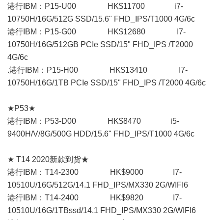
港行IBM：P15-U00 HK$11700 i7-
10750H/16G/512G SSD/15.6" FHD_IPS/T1000 4G/6c
港行IBM：P15-G00 HK$12680 I7-
10750H/16G/512GB PCIe SSD/15" FHD_IPS /T2000
4G/6c
.港行IBM：P15-H00 HK$13410 I7-
10750H/16G/1TB PCIe SSD/15" FHD_IPS /T2000 4G/6c
★P53★
港行IBM：P53-D00 HK$8470 i5-
9400H/V/8G/500G HDD/15.6" FHD_IPS/T1000 4G/6c
★ T14 2020新款到货★
港行IBM：T14-2300 HK$9000 I7-
10510U/16G/512G/14.1 FHD_IPS/MX330 2G/WIFI6
港行IBM：T14-2400 HK$9820 I7-
10510U/16G/1TBssd/14.1 FHD_IPS/MX330 2G/WIFI6