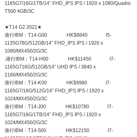
1165G7/16G/1TB/14" FHD_IPS IPS / 1920 x 1080/Quadro
T500 4GB/3C
★T14 G2 2021★
港行IBM：T14-G00 HK$8840 I5-
1135G78G/512GB/14" FHD_IPS IPS / 1920 x
1080/MX450/2G/3C
.港行IBM：T14-H00 HK$11450 I7-
1165G716G/512GB/14" UHD IPS / 3840 x
2160/MX450/2G/3C
港行IBM：T14-K00 HK$9980 I7-
1165G7/16G/512G/14" FHD_IPS IPS / 1920 x
1024/MX450/2G/3C
港行IBM：T14-J00 HK$10780 I7-
1165G7/16G/1TB/14" FHD_IPS IPS / 1920 x
1024/MX450/2G/3C
港行IBM：T14-500 HK$12150 I7-