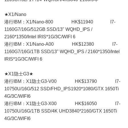
★X1/Nano
港行IBM：X1/Nano-800 HK$11940 I7-
1160G7/16G/512GB SSD/13" WQHD_IPS /
2160*1350/Intel IRIS*1G/3C/WIFI 6
港行IBM：X1/Nano-A00 HK$12380 I7-
1160G7/16G/1TB SSD/13" WQHD_IPS / 2160*1350/Intel
IRIS*1G/3C/WIFI 6
★X1隐士G3★
港行IBM：X1隐士G3-V00 HK$13790 I7-
10750U/16G/512 SSD/FHD_IPS1920*1080/GTX 1650Ti
4G/3C/WIFI6
港行IBM：X1隐士G3-X00 HK$16050 I7-
10750U/16G/1TB SSD/4K UHD3840*2160/GTX 1650Ti
4G/3C/WIFI6