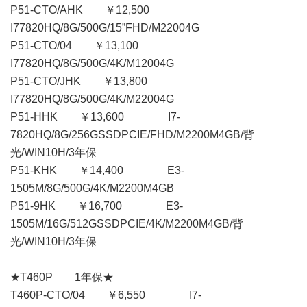
P51-CTO/AHK ￥12,500
I77820HQ/8G/500G/15”FHD/M22004G
P51-CTO/04 ￥13,100
I77820HQ/8G/500G/4K/M12004G
P51-CTO/JHK ￥13,800
I77820HQ/8G/500G/4K/M22004G
P51-HHK ￥13,600 I7-
7820HQ/8G/256GSSDPCIE/FHD/M2200M4GB/背
光/WIN10H/3年保
P51-KHK ￥14,400 E3-
1505M/8G/500G/4K/M2200M4GB
P51-9HK ￥16,700 E3-
1505M/16G/512GSSDPCIE/4K/M2200M4GB/背
光/WIN10H/3年保
★T460P 1年保★
T460P-CTO/04 ￥6,550 I7-