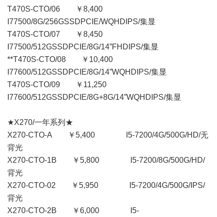
T470S-CTO/06 ￥8,400
I77500/8G/256GSSDPCIE/WQHDIPS/集显
T470S-CTO/07 ￥8,450
I77500/512GSSDPCIE/8G/14”FHDIPS/集显
**T470S-CTO/08 ￥10,400
I77600/512GSSDPCIE/8G/14”WQHDIPS/集显
T470S-CTO/09 ￥11,250
I77600/512GSSDPCIE/8G+8G/14”WQHDIPS/集显
★X270/一年系列★
X270-CTO-A ￥5,400 I5-7200/4G/500G/HD/无
背光
X270-CTO-1B ￥5,800 I5-7200/8G/500G/HD/
背光
X270-CTO-02 ￥5,950 I5-7200/4G/500G/IPS/
背光
X270-CTO-2B ￥6,000 I5-