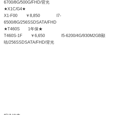
6700/8G/500G/FHD/背光
★X1C/G4★
X1-F00 ￥8,850 I7-
6500/8G/256SSDSATA/FHD
★T460S 1年保★
T460S-1F ￥6,650 I5-6200/4G/930M2GB顯
咭/256SSDSATA/FHD/背光