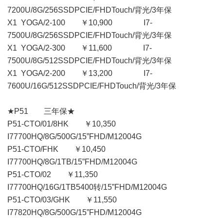
7200U/8G/256SSDPCIE/FHDTouch/背光/3年保
X1 YOGA/2-100 ￥10,900 I7-
7500U/8G/256SSDPCIE/FHDTouch/背光/3年保
X1 YOGA/2-300 ￥11,600 I7-
7500U/8G/512SSDPCIE/FHDTouch/背光/3年保
X1 YOGA/2-200 ￥13,200 I7-
7600U/16G/512SSDPCIE/FHDTouch/背光/3年保
★P51 三年保★
P51-CTO/01/8HK ￥10,350
I77700HQ/8G/500G/15”FHD/M12004G
P51-CTO/FHK ￥10,450
I77700HQ/8G/1TB/15”FHD/M12004G
P51-CTO/02 ￥11,350
I77700HQ/16G/1TB5400转/15”FHD/M12004G
P51-CTO/03/GHK ￥11,550
I77820HQ/8G/500G/15”FHD/M12004G