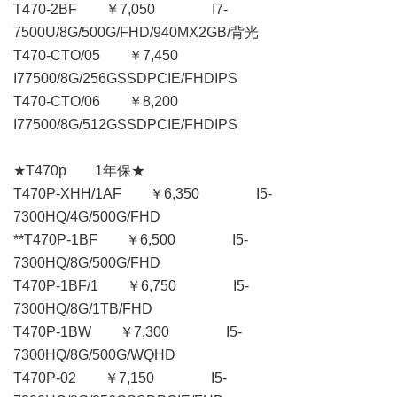
T470-2BF ￥7,050 I7-
7500U/8G/500G/FHD/940MX2GB/背光
T470-CTO/05 ￥7,450
I77500/8G/256GSSDPCIE/FHDIPS
T470-CTO/06 ￥8,200
I77500/8G/512GSSDPCIE/FHDIPS
★T470p 1年保★
T470P-XHH/1AF ￥6,350 I5-
7300HQ/4G/500G/FHD
**T470P-1BF ￥6,500 I5-
7300HQ/8G/500G/FHD
T470P-1BF/1 ￥6,750 I5-
7300HQ/8G/1TB/FHD
T470P-1BW ￥7,300 I5-
7300HQ/8G/500G/WQHD
T470P-02 ￥7,150 I5-