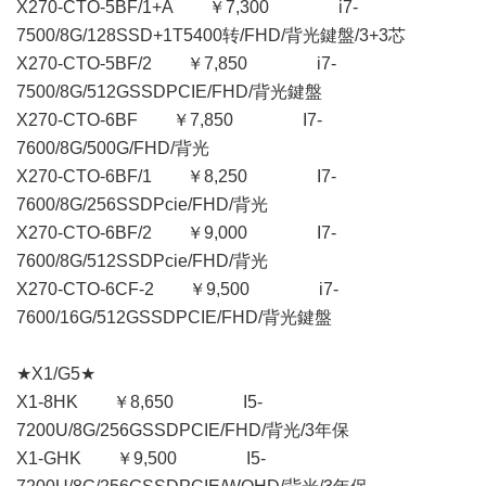
X270-CTO-5BF/1+A ￥7,300 i7-
7500/8G/128SSD+1T5400转/FHD/背光鍵盤/3+3芯
X270-CTO-5BF/2 ￥7,850 i7-
7500/8G/512GSSDPCIE/FHD/背光鍵盤
X270-CTO-6BF ￥7,850 I7-
7600/8G/500G/FHD/背光
X270-CTO-6BF/1 ￥8,250 I7-
7600/8G/256SSDPcie/FHD/背光
X270-CTO-6BF/2 ￥9,000 I7-
7600/8G/512SSDPcie/FHD/背光
X270-CTO-6CF-2 ￥9,500 i7-
7600/16G/512GSSDPCIE/FHD/背光鍵盤
★X1/G5★
X1-8HK ￥8,650 I5-
7200U/8G/256GSSDPCIE/FHD/背光/3年保
X1-GHK ￥9,500 I5-