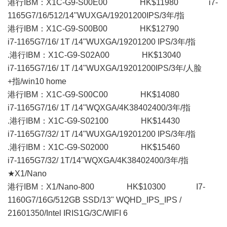
港行IBM：X1C-G9-S00E00 HK$11980 i7-
1165G7/16/512/14"WUXGA/19201200IPS/3年/指
港行IBM：X1C-G9-S00B00 HK$12790
i7-1165G7/16/ 1T /14"WUXGA/19201200 IPS/3年/指
.港行IBM：X1C-G9-S02A00 HK$13040
i7-1165G7/16/ 1T /14"WUXGA/19201200IPS/3年/人脸
+指/win10 home
港行IBM：X1C-G9-S00C00 HK$14080
i7-1165G7/16/ 1T /14"WQXGA/4K38402400/3年/指
.港行IBM：X1C-G9-S02100 HK$14430
i7-1165G7/32/ 1T /14"WUXGA/19201200 IPS/3年/指
.港行IBM：X1C-G9-S02000 HK$15460
i7-1165G7/32/ 1T/14"WQXGA/4K38402400/3年/指
★X1/Nano
港行IBM：X1/Nano-800 HK$10300 I7-
1160G7/16G/512GB SSD/13" WQHD_IPS_IPS /
21601350/Intel IRIS1G/3C/WIFI 6