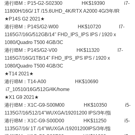
港行IBM：P15-G2-S02300 HK$19390 i7-
11800H/16G/ 1T /15.6UHD_4K/RTX A2000 4G/3年/IR
★P14S G2 2021★
港行IBM：P14S/G2-W00 HK$10720 I7-
1165G7/16G/512GB/14" FHD_IPS_IPS IPS / 1920 x
1080/Quadro T500 4GB/3C
港行IBM：P14S/G2-V00 HK$11320 I7-
1165G7/16G/1TB/14" FHD_IPS_IPS IPS / 1920 x
1080/Quadro T500 4GB/3C
★T14 2021★
港行IBM：T14-A00 HK$10690
i7_10510/16G/512G/4K/home
★X1 G9 2021★
港行IBM：X1C-G9-S00M00 HK$10350 i5-
1135G7/16/512/14"WUXGA/19201200 IPS/3年/指
港行IBM：X1C-G9-S00D00 HK$11250 i5-
1135G7/16/ 1T /14"WUXGA /19201200IPS/3年/指