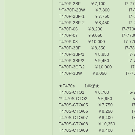
T470P-2BF ￥7,100 I7-7700
**T470P-2BW ￥7,800 I7-770
T470P-2BF-1 ￥7,750 I7-770
T470P-2BF-2 ￥8,450 I7-770
T470P-06 ￥8,200 I7-7700HQ
T470P-07 ￥9,050 I7-7700HQ
T470P-08 ￥10,000 I7-7700H
T470P-3BF ￥8,350 I7-7820
T470P-3BF/1 ￥8,850 I7-7820
T470P-3BF/2 ￥9,450 I7-7820
T470P-3CF/2 ￥10,000 I7-782
T470P-3BW ￥9,050 I7-7820
★T470s 1年保★
T470S-CTO1 ￥6,700 I5-7200
**T470S-CTO2 ￥6,950 I5-720
T470S-CTO/05 ￥7,750 I7750
T470S-CTO/06 ￥8,250 I7750
T470S-CTO/07 ￥8,400 I77500
T470S-CTO/08 ￥10,350 I7760
T470S-CTO/09 ￥9,400 I77600