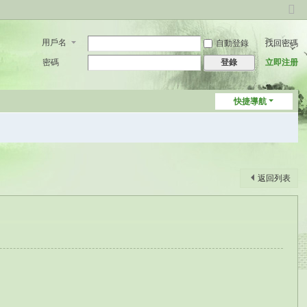
切
換
用戶名
自動登錄
找回密碼
到
窄
密碼
立即注册
登錄
版
快捷導航
返回列表