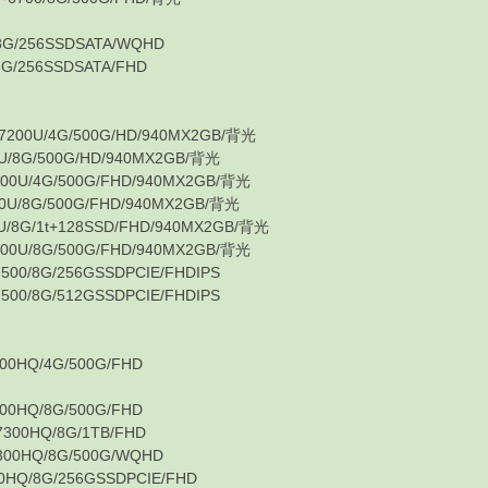
256SSDSATA/WQHD
256SSDSATA/FHD
0U/4G/500G/HD/940MX2GB/背光
G/500G/HD/940MX2GB/背光
/4G/500G/FHD/940MX2GB/背光
8G/500G/FHD/940MX2GB/背光
/1t+128SSD/FHD/940MX2GB/背光
/8G/500G/FHD/940MX2GB/背光
8G/256GSSDPCIE/FHDIPS
8G/512GSSDPCIE/FHDIPS
HQ/4G/500G/FHD
HQ/8G/500G/FHD
0HQ/8G/1TB/FHD
HQ/8G/500G/WQHD
/8G/256GSSDPCIE/FHD