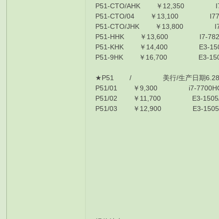
P51-CTO/AHK ￥12,350 I77820
P51-CTO/04 ￥13,100 I77820
P51-CTO/JHK ￥13,800 I7782
P51-HHK ￥13,600 I7-7820HQ/
P51-KHK ￥14,400 E3-1505M/
P51-9HK ￥16,700 E3-1505M/1
★P51 / 美行/生产日期6.2
P51/01 ￥9,300 i7-7700HQ/
P51/02 ￥11,700 E3-1505/8
P51/03 ￥12,900 E3-1505/8G