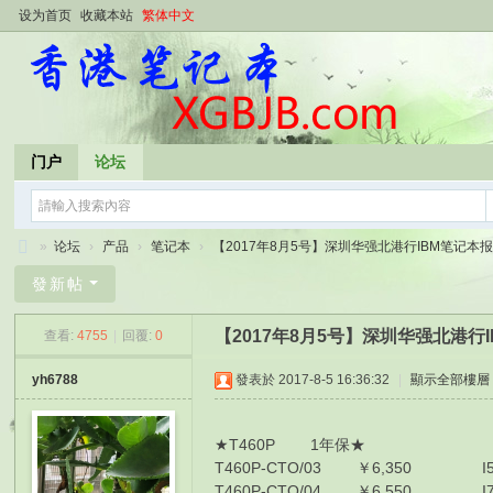
设为首页
收藏本站
繁体中文
门户
论坛
»
论坛
›
产品
›
笔记本
›
【2017年8月5号】深圳华强北港行IBM笔记本报价单
香
發新帖
港
【2017年8月5号】深圳华强北港行
查看:
4755
|
回覆:
0
笔
记
yh6788
發表於 2017-8-5 16:36:32
|
顯示全部樓層
本
★T460P 1年保★
T460P-CTO/03 ￥6,350 I5-63
T460P-CTO/04 ￥6,550 I7-67