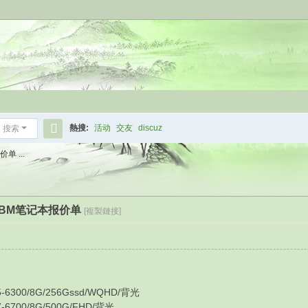
熱搜:
活动
交友
discuz
搜索
搜
 ...
索
IBM笔记本报价单
[複製鏈接]
00/8G/256Gssd/WQHD/背光
00/8G/500G/FHD/背光