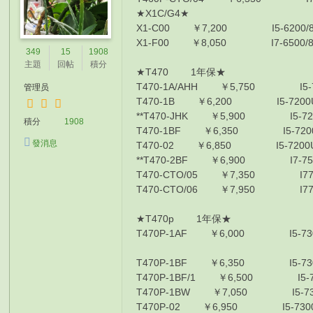
★X1C/G4★
X1-C00 ￥7,200 I5-6200/8G/
X1-F00 ￥8,050 I7-6500/8G/
349
15
1908
主題
回帖
積分
★T470 1年保★
T470-1A/AHH ￥5,750 I5-720
管理员
T470-1B ￥6,200 I5-7200U/8
**T470-JHK ￥5,900 I5-7200U
積分
1908
T470-1BF ￥6,350 I5-7200U/
發消息
T470-02 ￥6,850 I5-7200U/8G
**T470-2BF ￥6,900 I7-7500U
T470-CTO/05 ￥7,350 I77500/
T470-CTO/06 ￥7,950 I77500/
★T470p 1年保★
T470P-1AF ￥6,000 I5-7300
T470P-1BF ￥6,350 I5-7300
T470P-1BF/1 ￥6,500 I5-730
T470P-1BW ￥7,050 I5-7300
T470P-02 ￥6,950 I5-7300HQ