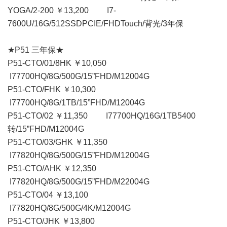
YOGA/2-200 ￥13,200 I7-
7600U/16G/512SSDPCIE/FHDTouch/背光/3年保
★P51 三年保★
P51-CTO/01/8HK ￥10,050
I77700HQ/8G/500G/15”FHD/M12004G
P51-CTO/FHK ￥10,300
I77700HQ/8G/1TB/15”FHD/M12004G
P51-CTO/02 ￥11,350 I77700HQ/16G/1TB5400
转/15”FHD/M12004G
P51-CTO/03/GHK ￥11,350
I77820HQ/8G/500G/15”FHD/M12004G
P51-CTO/AHK ￥12,350
I77820HQ/8G/500G/15”FHD/M22004G
P51-CTO/04 ￥13,100
I77820HQ/8G/500G/4K/M12004G
P51-CTO/JHK ￥13,800