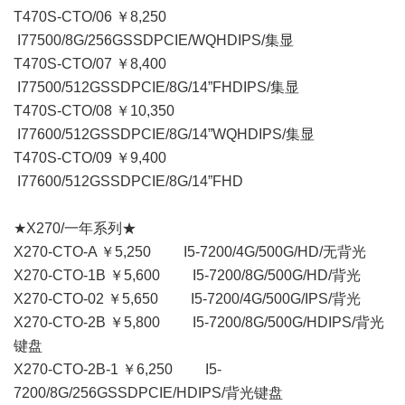
T470S-CTO/06 ￥8,250
I77500/8G/256GSSDPCIE/WQHDIPS/集显
T470S-CTO/07 ￥8,400
I77500/512GSSDPCIE/8G/14”FHDIPS/集显
T470S-CTO/08 ￥10,350
I77600/512GSSDPCIE/8G/14”WQHDIPS/集显
T470S-CTO/09 ￥9,400
I77600/512GSSDPCIE/8G/14”FHD
★X270/一年系列★
X270-CTO-A ￥5,250 I5-7200/4G/500G/HD/无背光
X270-CTO-1B ￥5,600 I5-7200/8G/500G/HD/背光
X270-CTO-02 ￥5,650 I5-7200/4G/500G/IPS/背光
X270-CTO-2B ￥5,800 I5-7200/8G/500G/HDIPS/背光
键盘
X270-CTO-2B-1 ￥6,250 I5-
7200/8G/256GSSDPCIE/HDIPS/背光键盘