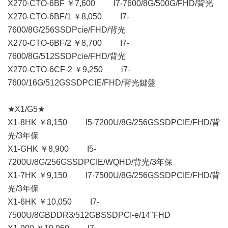
X270-CTO-6BF ￥7,600 I7-7600/8G/500G/FHD/背光
X270-CTO-6BF/1 ￥8,050 I7-
7600/8G/256SSDPcie/FHD/背光
X270-CTO-6BF/2 ￥8,700 I7-
7600/8G/512SSDPcie/FHD/背光
X270-CTO-6CF-2 ￥9,250 i7-
7600/16G/512GSSDPCIE/FHD/背光鍵盤
★X1/G5★
X1-8HK ￥8,150 I5-7200U/8G/256GSSDPCIE/FHD/背
光/3年保
X1-GHK ￥8,900 I5-
7200U/8G/256GSSDPCIE/WQHD/背光/3年保
X1-7HK ￥9,150 I7-7500U/8G/256GSSDPCIE/FHD/背
光/3年保
X1-6HK ￥10,050 I7-
7500U/8GBDDR3/512GBSSDPCI-e/14"FHD