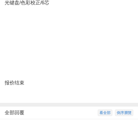
光键盘/色彩校正/6芯
报价结束
全部回覆
看全部
倒序瀏覽