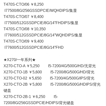
T470S-CTO/06 ￥8,250
I77500/8G/256GSSDPCIE/WQHDIPS/集显
T470S-CTO/07 ￥8,400
I77500/512GSSDPCIE/8G/14”FHDIPS/集显
T470S-CTO/08 ￥10,350
I77600/512GSSDPCIE/8G/14”WQHDIPS/集显
T470S-CTO/09 ￥9,400
I77600/512GSSDPCIE/8G/14”FHD
★X270/一年系列★
X270-CTO-A ￥5,250 I5-7200/4G/500G/HD/无背光
X270-CTO-1B ￥5,600 I5-7200/8G/500G/HD/背光
X270-CTO-02 ￥5,650 I5-7200/4G/500G/IPS/背光
X270-CTO-2B ￥5,800 I5-7200/8G/500G/HDIPS/背光
键盘
X270-CTO-2B-1 ￥6,250 I5-
7200/8G/256GSSDPCIE/HDIPS/背光键盘