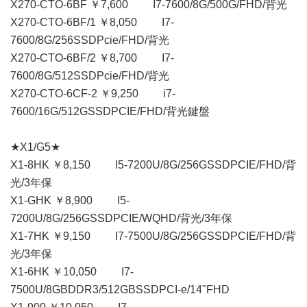
X270-CTO-6BF ￥7,600 I7-7600/8G/500G/FHD/背光
X270-CTO-6BF/1 ￥8,050 I7-
7600/8G/256SSDPcie/FHD/背光
X270-CTO-6BF/2 ￥8,700 I7-
7600/8G/512SSDPcie/FHD/背光
X270-CTO-6CF-2 ￥9,250 i7-
7600/16G/512GSSDPCIE/FHD/背光鍵盤
★X1/G5★
X1-8HK ￥8,150 I5-7200U/8G/256GSSDPCIE/FHD/背
光/3年保
X1-GHK ￥8,900 I5-
7200U/8G/256GSSDPCIE/WQHD/背光/3年保
X1-7HK ￥9,150 I7-7500U/8G/256GSSDPCIE/FHD/背
光/3年保
X1-6HK ￥10,050 I7-
7500U/8GBDDR3/512GBSSDPCI-e/14"FHD