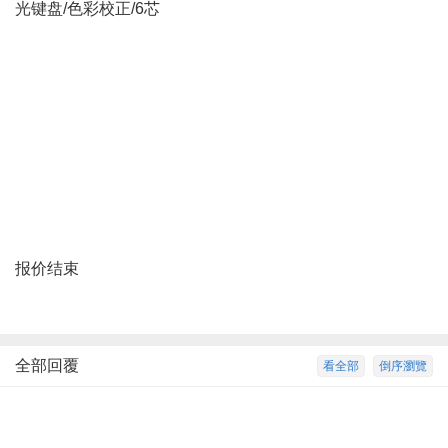
光键盘/色彩校正/6芯
报价结束
全部回覆
看全部
倒序瀏覽