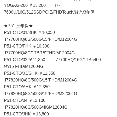
YOGA/2-200 ￥13,200 I7-
7600U/16G/512SSDPCIE/FHDTouch/背光/3年保
★P51 三年保★
P51-CTO/01/8HK ￥10,050
I77700HQ/8G/500G/15”FHD/M12004G
P51-CTO/FHK ￥10,300
I77700HQ/8G/1TB/15”FHD/M12004G
P51-CTO/02 ￥11,350 I77700HQ/16G/1TB5400
转/15”FHD/M12004G
P51-CTO/03/GHK ￥11,350
I77820HQ/8G/500G/15”FHD/M12004G
P51-CTO/AHK ￥12,350
I77820HQ/8G/500G/15”FHD/M22004G
P51-CTO/04 ￥13,100
I77820HQ/8G/500G/4K/M12004G
P51-CTO/JHK ￥13,800