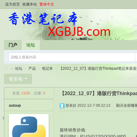
设为首页
收藏本站
繁体中文
门户
论坛
»
论坛
›
产品
›
笔记本
›
【2022_12_07】港版行货Thinkpad笔记本渠道报
香
發新帖
港
【2022_12_07】港版行货Thin
查看:
2339
|
回覆:
0
笔
记
autoup
發表於 2022-12-7 08:22:13
|
顯示全部樓
本
最终销售价格:
港行IBM：P14S/G220VXS00-W00 HK$8