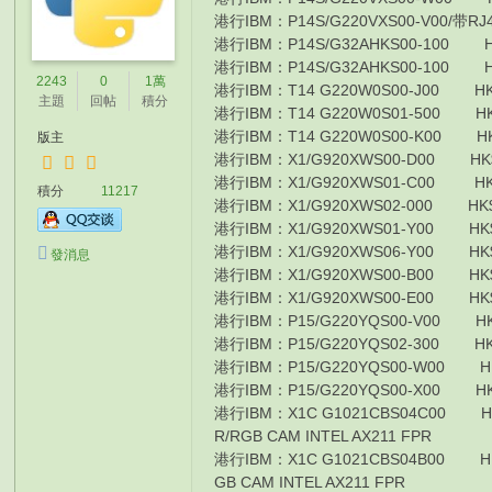
港行IBM：P14S/G220VXS00-V00/带RJ45
港行IBM：P14S/G32AHKS00-100 HK
港行IBM：P14S/G32AHKS00-100 HK
2243
0
1萬
港行IBM：T14 G220W0S00-J00 HK$90
主題
回帖
積分
港行IBM：T14 G220W0S01-500 HK$10
港行IBM：T14 G220W0S00-K00 HK$8
版主
港行IBM：X1/G920XWS00-D00 HK$8
港行IBM：X1/G920XWS01-C00 HK$10
積分
11217
港行IBM：X1/G920XWS02-000 HK$13
港行IBM：X1/G920XWS01-Y00 HK$13
港行IBM：X1/G920XWS06-Y00 HK$14
發消息
港行IBM：X1/G920XWS00-B00 HK$10
港行IBM：X1/G920XWS00-E00 HK$10
港行IBM：P15/G220YQS00-V00 HK$
港行IBM：P15/G220YQS02-300 HK$
港行IBM：P15/G220YQS00-W00 HK$
港行IBM：P15/G220YQS00-X00 HK$
港行IBM：X1C G1021CBS04C00 HK$12
R/RGB CAM INTEL AX211 FPR
港行IBM：X1C G1021CBS04B00 HK$12
GB CAM INTEL AX211 FPR