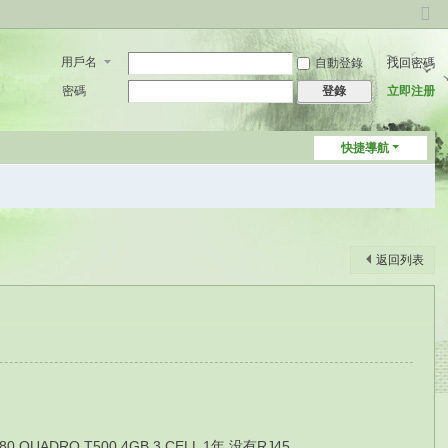
切
換
用戶名
自動登錄
找回密碼
到
窄
密碼
立即注册
登錄
版
快捷導航
返回列表
0 QUADRO T500 4GB 3 CELL 1年 没有RJ45