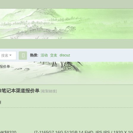
熱搜:
活动
交友
discuz
搜索
搜
价单 ...
索
kpad笔记本渠道报价单
[複製鏈接]
層
320 I7-1165G7 16G 512GB 14 FHD_IPS IPS / 1920 X 108