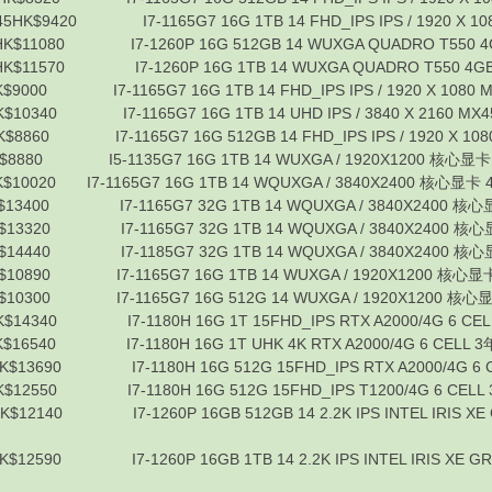
HK$9420 I7-1165G7 16G 1TB 14 FHD_IPS IPS / 1920 X 108
$11080 I7-1260P 16G 512GB 14 WUXGA QUADRO T550 4G
$11570 I7-1260P 16G 1TB 14 WUXGA QUADRO T550 4GB 
00 I7-1165G7 16G 1TB 14 FHD_IPS IPS / 1920 X 1080 M
340 I7-1165G7 16G 1TB 14 UHD IPS / 3840 X 2160 MX450
860 I7-1165G7 16G 512GB 14 FHD_IPS IPS / 1920 X 1080
880 I5-1135G7 16G 1TB 14 WUXGA / 1920X1200 核心显卡 4 
020 I7-1165G7 16G 1TB 14 WQUXGA / 3840X2400 核心显卡 4 
400 I7-1165G7 32G 1TB 14 WQUXGA / 3840X2400 核心显卡 4 
320 I7-1165G7 32G 1TB 14 WQUXGA / 3840X2400 核心显卡 4
440 I7-1185G7 32G 1TB 14 WQUXGA / 3840X2400 核心显卡 4
890 I7-1165G7 16G 1TB 14 WUXGA / 1920X1200 核心显卡 4
300 I7-1165G7 16G 512G 14 WUXGA / 1920X1200 核心显卡 
14340 I7-1180H 16G 1T 15FHD_IPS RTX A2000/4G 6 CEL
16540 I7-1180H 16G 1T UHK 4K RTX A2000/4G 6 CELL 3
13690 I7-1180H 16G 512G 15FHD_IPS RTX A2000/4G 6 C
12550 I7-1180H 16G 512G 15FHD_IPS T1200/4G 6 CELL
140 I7-1260P 16GB 512GB 14 2.2K IPS INTEL IRIS XE GRA
590 I7-1260P 16GB 1TB 14 2.2K IPS INTEL IRIS XE GRAPH