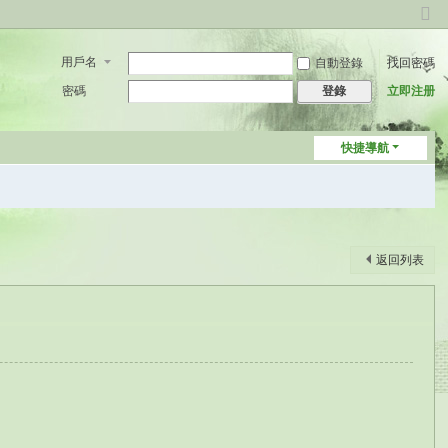
切
換
用戶名
自動登錄
找回密碼
到
窄
密碼
立即注册
登錄
版
快捷導航
返回列表