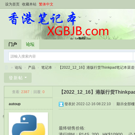
设为首页
收藏本站
繁体中文
门户
论坛
»
论坛
›
产品
›
笔记本
›
【2022_12_16】港版行货Thinkpad笔记本渠道报
香
發新帖
港
【2022_12_16】港版行货Thin
查看:
2387
|
回覆:
0
笔
记
autoup
發表於 2022-12-16 08:22:10
|
顯示全部樓
本
最终销售价格:
港行IBM：P14S 200 HK$10900 i7-12