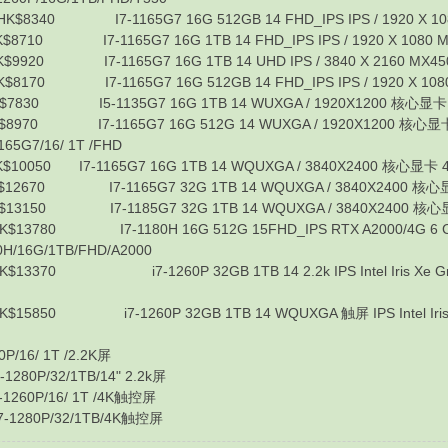
340 I7-1165G7 16G 512GB 14 FHD_IPS IPS / 1920 X 108
10 I7-1165G7 16G 1TB 14 FHD_IPS IPS / 1920 X 1080 M
20 I7-1165G7 16G 1TB 14 UHD IPS / 3840 X 2160 MX450/
170 I7-1165G7 16G 512GB 14 FHD_IPS IPS / 1920 X 1080
830 I5-1135G7 16G 1TB 14 WUXGA / 1920X1200 核心显卡 4 
970 I7-1165G7 16G 512G 14 WUXGA / 1920X1200 核心显卡 4
5G7/16/ 1T /FHD
050 I7-1165G7 16G 1TB 14 WQUXGA / 3840X2400 核心显卡 4 
670 I7-1165G7 32G 1TB 14 WQUXGA / 3840X2400 核心显卡 4 
150 I7-1185G7 32G 1TB 14 WQUXGA / 3840X2400 核心显卡 4
13780 I7-1180H 16G 512G 15FHD_IPS RTX A2000/4G 6 C
H/16G/1TB/FHD/A2000
0 i7-1260P 32GB 1TB 14 2.2k IPS Intel Iris Xe Graphics 
0 i7-1260P 32GB 1TB 14 WQUXGA 触屏 IPS Intel Iris Xe Grap
/16/ 1T /2.2K屏
80P/32/1TB/14" 2.2k屏
260P/16/ 1T /4K触控屏
1280P/32/1TB/4K触控屏