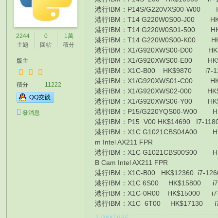
港行IBM：P14S/G220VXS00-W00 HK$8
港行IBM：T14 G220W0S00-J00 HK$87
港行IBM：T14 G220W0S01-500 HK$99
2244
0
1萬
港行IBM：T14 G220W0S00-K00 HK$8
主題
回帖
積分
港行IBM：X1/G920XWS00-D00 HK$7
港行IBM：X1/G920XWS00-E00 HK$8
版主
港行IBM：X1C-B00 HK$9870 i7-116
港行IBM：X1/G920XWS01-C00 HK$10
積分
11222
港行IBM：X1/G920XWS02-000 HK$12
港行IBM：X1/G920XWS06-Y00 HK$13
港行IBM：P15/G220YQS00-W00 HK$
發消息
港行IBM：P15 V00 HK$14690 I7-1180
港行IBM：X1C G1021CBS04A00 HK$1337
m Intel AX211 FPR
港行IBM：X1C G1021CBS00S00 HK$1585
B Cam Intel AX211 FPR
港行IBM：X1C-B00 HK$12360 i7-1260P
港行IBM：X1C 6S00 HK$15800 i7-12
港行IBM：X1C-0R00 HK$15000 i7-1
港行IBM：X1C 6T00 HK$17130 i7-