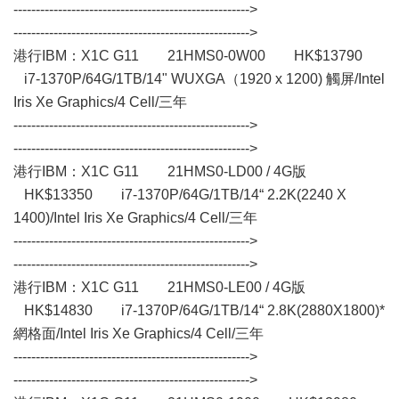
----------------------------------------------------->
----------------------------------------------------->
港行IBM：X1C G11 21HMS0-0W00 HK$13790
i7-1370P/64G/1TB/14" WUXGA（1920 x 1200) 觸屏/Intel
Iris Xe Graphics/4 Cell/三年
----------------------------------------------------->
----------------------------------------------------->
港行IBM：X1C G11 21HMS0-LD00 / 4G版
HK$13350 i7-1370P/64G/1TB/14“ 2.2K(2240 X
1400)/Intel Iris Xe Graphics/4 Cell/三年
----------------------------------------------------->
----------------------------------------------------->
港行IBM：X1C G11 21HMS0-LE00 / 4G版
HK$14830 i7-1370P/64G/1TB/14“ 2.8K(2880X1800)*
網格面/Intel Iris Xe Graphics/4 Cell/三年
----------------------------------------------------->
----------------------------------------------------->