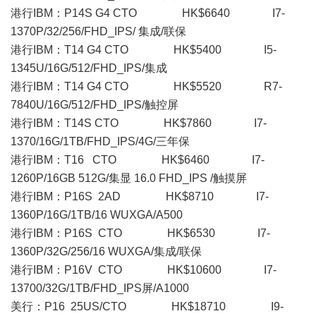
港行IBM：P14S G4 CTO HK$6640 I7-
1370P/32/256/FHD_IPS/ 集成/联保
港行IBM：T14 G4 CTO HK$5400 I5-
1345U/16G/512/FHD_IPS/集成
港行IBM：T14 G4 CTO HK$5520 R7-
7840U/16G/512/FHD_IPS/触控屏
港行IBM：T14S CTO HK$7860 I7-
1370/16G/1TB/FHD_IPS/4G/三年保
港行IBM：T16 CTO HK$6460 I7-
1260P/16GB 512G/集显 16.0 FHD_IPS /触摸屏
港行IBM：P16S 2AD HK$8710 I7-
1360P/16G/1TB/16 WUXGA/A500
港行IBM：P16S CTO HK$6530 I7-
1360P/32G/256/16 WUXGA/集成/联保
港行IBM：P16V CTO HK$10600 I7-
13700/32G/1TB/FHD_IPS屏/A1000
美行：P16 25US/CTO HK$18710 I9-