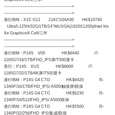
----------------------------------------------------->
----------------------------------------------------->
港行IBM：X1C G12 21KCS04A00 HK$10740
Ultra5-125H/32G/1TB/14"WUXGA(1920X1200)/Intel Iris
Xe Graphics/4 Cell/三年
----------------------------------------------------->
----------------------------------------------------->
港行IBM： P14S V00 HK$6440 I7-
1165G7/16/1TB/FHD_IPS屏/T500显卡
美行：P14S XUS HK$6800 I7-
1185G7/32/1TB/4K屏/T500显卡
港行IBM：P14S G4 CTO HK$6420 I5-
1340P/16/1TB/FHD_IPS/ A500/触摸屏/联保
港行IBM：P14S G4 CTO HK$6230 I5-
1340P/16/512/FHD_IPS/ A500/联保
港行IBM：P14S G4 CTO HK$5500 I5-
1340P/32/256/FHD_IPS/集成/联保