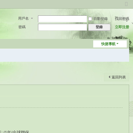
切
換
用戶名
自動登錄
找回密碼
到
窄
密碼
立即注册
登錄
版
快捷導航
返回列表
E;;/1年/全球聯保