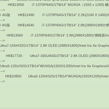
3050 i7-1370P/64G/1TB/14" WUXGA（1920 x 1200) 觸屏/Intel
---->
 HK$12490 i7-1370P/64G/1TB/14“ 2.2K(2240 X 1400)/Intel I
---->
版 HK$14640 i7-1370P/64G/1TB/14“ 2.8K(2880X1800)*網格面/Int
---->
3560 i7-1370P/64G/1TB/14“ 2.8K(2880X1800)*網格面/Intel Ir
---->
7-155H/32G/1TB/14“ 2.8K OLED (2880X1800)/Intel Iris Xe Graph
---->
20 Ultra7-165U/64G/2TB/14“ 2.8K OLED (2880X1800)/Intel 
---->
5-125U/32G/1TB/14"WUXGA(1920X1200)/Intel Iris Xe Graphics/4
---->
850 Ultra5-125H/32G/1TB/14"WUXGA(1920X1200)/Intel Iris
---->