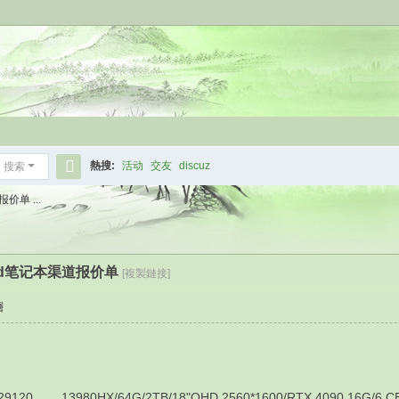
熱搜:
活动
交友
discuz
搜索
搜
价单 ...
索
kpad笔记本渠道报价单
[複製鏈接]
層
13980HX/64G/2TB/18"QHD 2560*1600/RTX 4090 16G/6 C