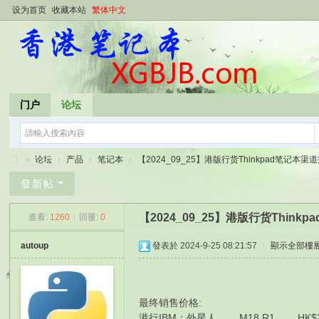
设为首页
收藏本站
繁体中文
门户
论坛
»
论坛
›
产品
›
笔记本
›
【2024_09_25】港版行货Thinkpad笔记本渠道报
香
發新帖
港
【2024_09_25】港版行货Thin
查看:
1260
|
回覆:
0
笔
记
autoup
發表於 2024-9-25 08:21:57
|
顯示全部樓
本
最终销售价格:
港行IBM： 外星人 M18 R1 HK$29120 