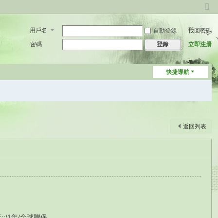
切
換
用戶名
自動登錄
找回密碼
到
窄
密碼
立即注册
登錄
版
快捷導航
返回列表
E;;/1年/全球聯保