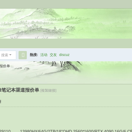
熱搜:
活动
交友
discuz
搜索
搜
价单 ...
索
kpad笔记本渠道报价单
[複製鏈接]
層
13980HX/64G/2TB/18"QHD 2560*1600/RTX 4090 16G/6 C