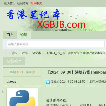
设为首页
收藏本站
繁体中文
门户
论坛
»
论坛
›
产品
›
笔记本
›
【2024_09_30】港版行货Thinkpad笔记本渠道报
香
發新帖
港
【2024_09_30】港版行货Thin
查看:
1127
|
回覆:
0
笔
记
autoup
發表於 2024-9-30 08:21:59
|
顯示全部樓
本
最终销售价格:
港行IBM： 外星人 M18 R1 HK$29110 