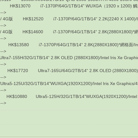
3070 i7-1370P/64G/1TB/14" WUXGA（1920 x 1200) 觸屏/Intel
---->
 HK$12520 i7-1370P/64G/1TB/14“ 2.2K(2240 X 1400)/Intel I
---->
版 HK$14600 i7-1370P/64G/1TB/14“ 2.8K(2880X1800)*網格面/Int
---->
3580 i7-1370P/64G/1TB/14“ 2.8K(2880X1800)*網格面/Intel Ir
---->
7-155H/32G/1TB/14“ 2.8K OLED (2880X1800)/Intel Iris Xe Graph
---->
20 Ultra7-165U/64G/2TB/14“ 2.8K OLED (2880X1800)/Intel 
---->
5-125U/32G/1TB/14"WUXGA(1920X1200)/Intel Iris Xe Graphics/4
---->
880 Ultra5-125H/32G/1TB/14"WUXGA(1920X1200)/Intel Iris
---->