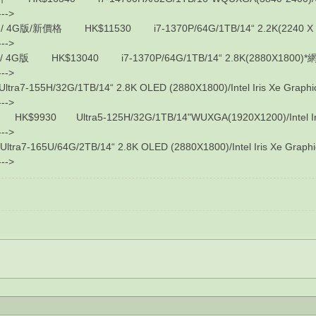
---->
版/新價格 HK$11530 i7-1370P/64G/1TB/14“ 2.2K(2240 X 1400)/I
---->
版 HK$13040 i7-1370P/64G/1TB/14“ 2.8K(2880X1800)*網格面/Int
---->
7-155H/32G/1TB/14“ 2.8K OLED (2880X1800)/Intel Iris Xe Graph
---->
30 Ultra5-125H/32G/1TB/14"WUXGA(1920X1200)/Intel Iris 
---->
7-165U/64G/2TB/14“ 2.8K OLED (2880X1800)/Intel Iris Xe Graph
---->