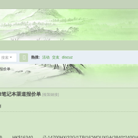
熱搜:
活动
交友
discuz
搜索
搜
价单 ...
索
kpad笔记本渠道报价单
[複製鏈接]
層
HK$16340 i7-14700HX/32G/1TB/16"WQUXGA(3840*2400)/OL