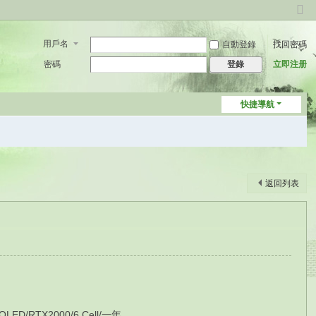
切
換
用戶名
自動登錄
找回密碼
到
窄
密碼
立即注册
登錄
版
快捷導航
返回列表
ED/RTX2000/6 Cell/一年