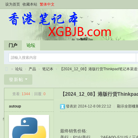
设为首页
收藏本站
繁体中文
门户
论坛
»
论坛
›
产品
›
笔记本
›
【2024_12_08】港版行货Thinkpad笔记本渠道报
香
發新帖
港
【2024_12_08】港版行货Thin
查看:
1344
|
回覆:
0
笔
记
autoup
發表於 2024-12-8 08:22:12
|
顯示全部樓
本
最终销售价格:
美行： P16/美行 2AFA00-51US / 三件 