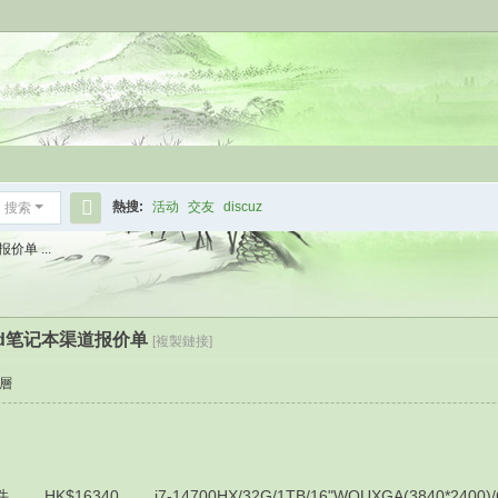
熱搜:
活动
交友
discuz
搜索
搜
价单 ...
索
kpad笔记本渠道报价单
[複製鏈接]
層
HK$16340 i7-14700HX/32G/1TB/16"WQUXGA(3840*2400)/OL