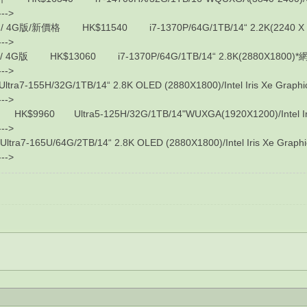
---->
版/新價格 HK$11540 i7-1370P/64G/1TB/14“ 2.2K(2240 X 1400)/I
---->
版 HK$13060 i7-1370P/64G/1TB/14“ 2.8K(2880X1800)*網格面/Int
---->
7-155H/32G/1TB/14“ 2.8K OLED (2880X1800)/Intel Iris Xe Graph
---->
60 Ultra5-125H/32G/1TB/14"WUXGA(1920X1200)/Intel Iris 
---->
7-165U/64G/2TB/14“ 2.8K OLED (2880X1800)/Intel Iris Xe Graph
---->