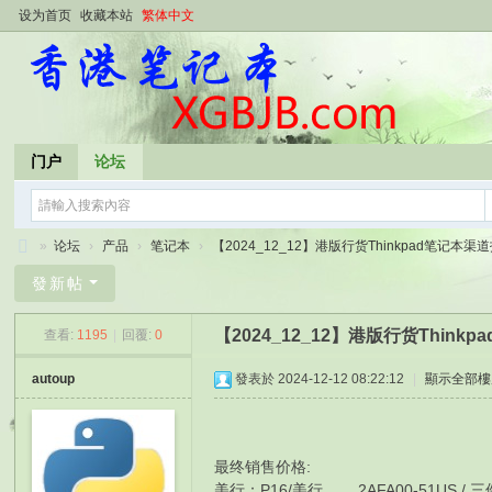
设为首页
收藏本站
繁体中文
门户
论坛
»
论坛
›
产品
›
笔记本
›
【2024_12_12】港版行货Thinkpad笔记本渠道报
香
發新帖
港
【2024_12_12】港版行货Thin
查看:
1195
|
回覆:
0
笔
记
autoup
發表於 2024-12-12 08:22:12
|
顯示全部樓
本
最终销售价格:
美行： P16/美行 2AFA00-51US / 三件 