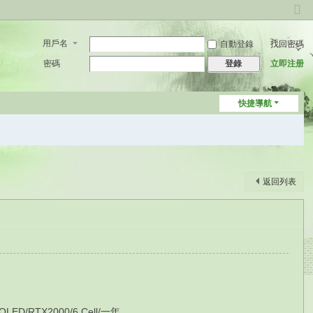
切
換
用戶名
自動登錄
找回密碼
到
窄
密碼
立即注册
登錄
版
快捷導航
返回列表
ED/RTX2000/6 Cell/一年