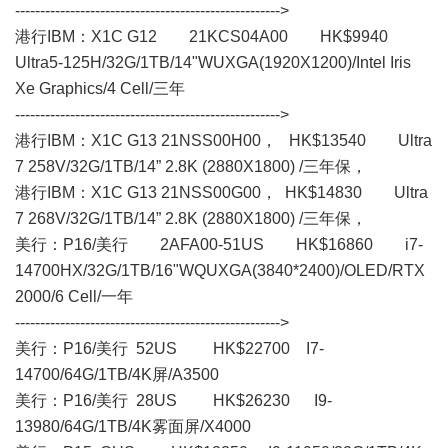
----------------------------------------------------->
港行IBM：X1C G12 21KCS04A00 HK$9940
Ultra5-125H/32G/1TB/14"WUXGA(1920X1200)/Intel Iris
Xe Graphics/4 Cell/三年
----------------------------------------------------->
港行IBM：X1C G13 21NSS00H00， HK$13540 Ultra
7 258V/32G/1TB/14” 2.8K (2880X1800) /三年保，
港行IBM：X1C G13 21NSS00G00， HK$14830 Ultra
7 268V/32G/1TB/14” 2.8K (2880X1800) /三年保，
美行： P16/美行 2AFA00-51US HK$16860 i7-
14700HX/32G/1TB/16"WQUXGA(3840*2400)/OLED/RTX
2000/6 Cell/一年
----------------------------------------------------->
美行： P16/美行 52US HK$22700 I7-
14700/64G/1TB/4K屏/A3500
美行： P16/美行 28US HK$26230 I9-
13980/64G/1TB/4K雾面屏/X4000