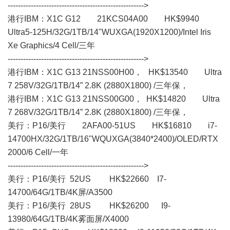
----------------------------------------------------->
港行IBM：X1C G12 21KCS04A00 HK$9940
Ultra5-125H/32G/1TB/14"WUXGA(1920X1200)/Intel Iris
Xe Graphics/4 Cell/三年
----------------------------------------------------->
港行IBM：X1C G13 21NSS00H00， HK$13540 Ultra
7 258V/32G/1TB/14” 2.8K (2880X1800) /三年保，
港行IBM：X1C G13 21NSS00G00， HK$14820 Ultra
7 268V/32G/1TB/14” 2.8K (2880X1800) /三年保，
美行： P16/美行 2AFA00-51US HK$16810 i7-
14700HX/32G/1TB/16"WQUXGA(3840*2400)/OLED/RTX
2000/6 Cell/一年
----------------------------------------------------->
美行： P16/美行 52US HK$22660 I7-
14700/64G/1TB/4K屏/A3500
美行： P16/美行 28US HK$26200 I9-
13980/64G/1TB/4K雾面屏/X4000