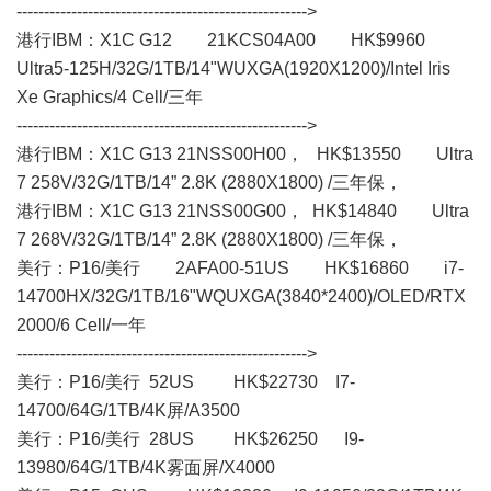
----------------------------------------------------->
港行IBM：X1C G12 21KCS04A00 HK$9960
Ultra5-125H/32G/1TB/14"WUXGA(1920X1200)/Intel Iris
Xe Graphics/4 Cell/三年
----------------------------------------------------->
港行IBM：X1C G13 21NSS00H00， HK$13550 Ultra
7 258V/32G/1TB/14” 2.8K (2880X1800) /三年保，
港行IBM：X1C G13 21NSS00G00， HK$14840 Ultra
7 268V/32G/1TB/14” 2.8K (2880X1800) /三年保，
美行： P16/美行 2AFA00-51US HK$16860 i7-
14700HX/32G/1TB/16"WQUXGA(3840*2400)/OLED/RTX
2000/6 Cell/一年
----------------------------------------------------->
美行： P16/美行 52US HK$22730 I7-
14700/64G/1TB/4K屏/A3500
美行： P16/美行 28US HK$26250 I9-
13980/64G/1TB/4K雾面屏/X4000