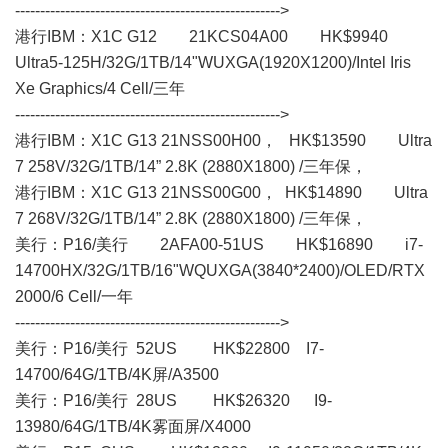
----------------------------------------------------->
港行IBM：X1C G12 21KCS04A00 HK$9940
Ultra5-125H/32G/1TB/14"WUXGA(1920X1200)/Intel Iris
Xe Graphics/4 Cell/三年
----------------------------------------------------->
港行IBM：X1C G13 21NSS00H00， HK$13590 Ultra
7 258V/32G/1TB/14” 2.8K (2880X1800) /三年保，
港行IBM：X1C G13 21NSS00G00， HK$14890 Ultra
7 268V/32G/1TB/14” 2.8K (2880X1800) /三年保，
美行： P16/美行 2AFA00-51US HK$16890 i7-
14700HX/32G/1TB/16"WQUXGA(3840*2400)/OLED/RTX
2000/6 Cell/一年
----------------------------------------------------->
美行： P16/美行 52US HK$22800 I7-
14700/64G/1TB/4K屏/A3500
美行： P16/美行 28US HK$26320 I9-
13980/64G/1TB/4K雾面屏/X4000